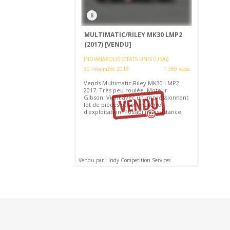
8
MULTIMATIC/RILEY MK30 LMP2
(2017)
[VENDU]
INDIANAPOLIS (ETATS-UNIS (USA))
30 novembre 2018
1 380 vues
Vends Multimatic Riley MK30 LMP2
2017. Très peu roulée. Moteur
Gibson. Vient avec un impressionnant
lot de pièces et son matériel
d'exploitation. Possibilité assistance.
Vendu par : Indy Competition Services