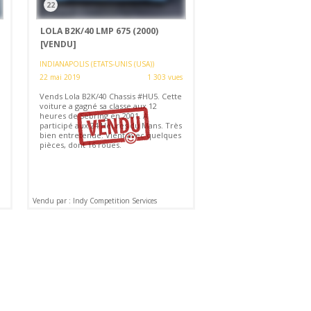
22
LOLA B2K/40 LMP 675 (2000)
[VENDU]
INDIANAPOLIS (ETATS-UNIS (USA))
22 mai 2019
1 303 vues
Vends Lola B2K/40 Chassis #HU5. Cette
voiture a gagné sa classe aux 12
heures de Sebring en 2001. A
participé aux 24 Heures du Mans. Très
bien entretenue. Vient avec quelques
pièces, dont 16 roues.
Vendu par : Indy Competition Services