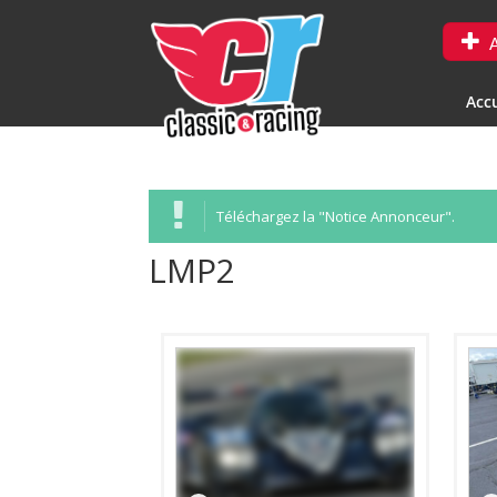
A
Accu
Téléchargez la "Notice Annonceur".
LMP2