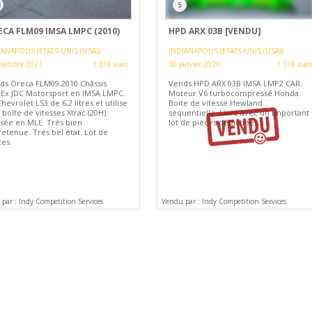
4
5
CA FLM09 IMSA LMPC (2010)
HPD ARX 03B
[VENDU]
ANAPOLIS (ETATS-UNIS (USA))
INDIANAPOLIS (ETATS-UNIS (USA))
ovembre 2021
1 318 vues
30 janvier 2020
1 118 vues
ds Oreca FLM09 2010 Châssis
Vends HPD ARX 03B IMSA LMP2 CAR.
.Ex JDC Motorsport en IMSA LMPC.
Moteur V6 turbocompressé Honda.
hevrolet LS3 de 6,2 litres et utilise
Boite de vitesse Hewland
boîte de vitesses Xtrac (20H).
séquentielle. Livré avec un important
isée en MLE. Très bien
lot de pièces détachées.
etenue. Très bel état. Lot de
ces.
par : Indy Competition Services
Vendu par : Indy Competition Services