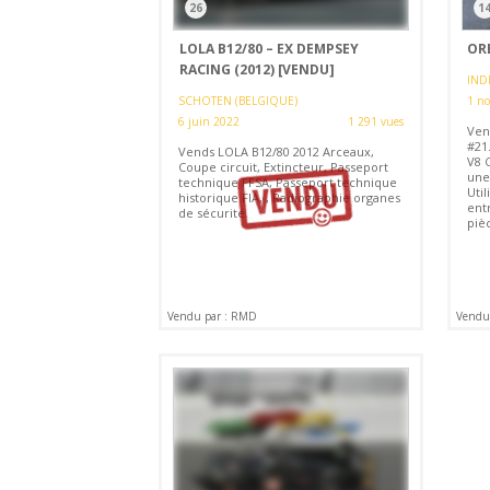
26
1
LOLA B12/80 – EX DEMPSEY
ORE
RACING (2012)
[VENDU]
INDI
SCHOTEN (BELGIQUE)
1 n
6 juin 2022
1 291 vues
Ven
#21
Vends LOLA B12/80 2012 Arceaux,
V8 C
Coupe circuit, Extincteur, Passeport
une 
technique FFSA, Passeport technique
Util
historique FIA, , Radiographie organes
entr
de sécurité.
piè
Vendu par : RMD
Vendu 