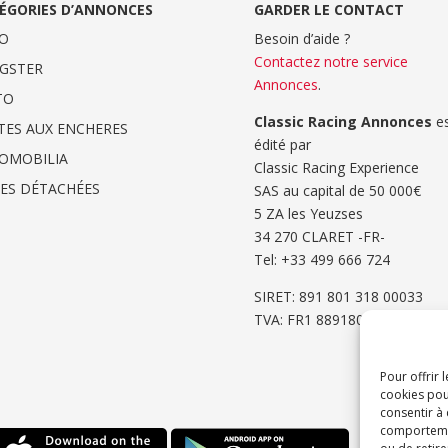
ÉGORIES D’ANNONCES
GARDER LE CONTACT
O
Besoin d’aide ?
Contactez notre service
GSTER
Annonces
.
TO
Classic Racing Annonces
es
TES AUX ENCHERES
édité par
OMOBILIA
Classic Racing Experience
CES DÉTACHÉES
SAS au capital de 50 000€
5 ZA les Yeuzses
34 270 CLARET -FR-
Tel: ‭+33 499 666 724‬
SIRET: 891 801 318 00033
TVA: FR1 8891801318
Pour offrir 
cookies pou
consentir à
comportement