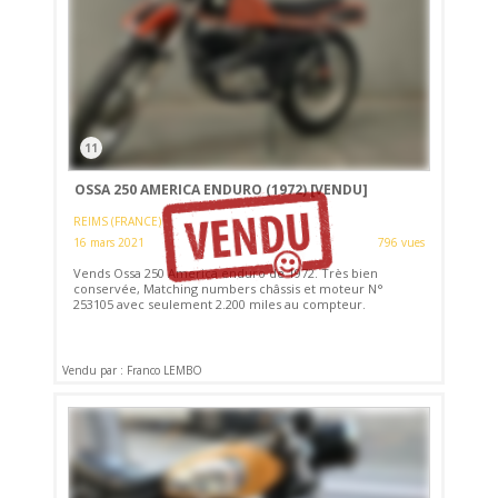
11
OSSA 250 AMERICA ENDURO (1972)
[VENDU]
REIMS (FRANCE)
16 mars 2021
796 vues
Vends Ossa 250 America enduro de 1972. Très bien
conservée, Matching numbers châssis et moteur N°
253105 avec seulement 2.200 miles au compteur.
Vendu par : Franco LEMBO