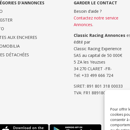
ÉGORIES D’ANNONCES
GARDER LE CONTACT
O
Besoin d’aide ?
Contactez notre service
GSTER
Annonces
.
TO
Classic Racing Annonces
es
TES AUX ENCHERES
édité par
OMOBILIA
Classic Racing Experience
CES DÉTACHÉES
SAS au capital de 50 000€
5 ZA les Yeuzses
34 270 CLARET -FR-
Tel: ‭+33 499 666 724‬
SIRET: 891 801 318 00033
TVA: FR1 8891801318
Pour offrir 
cookies pou
consentir à
comportement