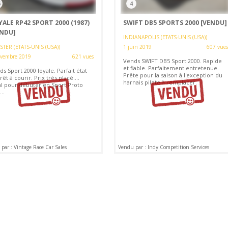
6
4
ALE RP42 SPORT 2000 (1987)
SWIFT DB5 SPORTS 2000
[VENDU]
ENDU]
INDIANAPOLIS (ETATS-UNIS (USA))
TER (ETATS-UNIS (USA))
1 juin 2019
607 vues
ovembre 2019
621 vues
Vends SWIFT DB5 Sport 2000. Rapide
et fiable. Parfaitement entretenue.
s Sport 2000 loyale. Parfait état
Prête pour la saison à l'exception du
rêt à courir. Prix très placé....
harnais pilote à remplacer.
al pour débuter en Sport Proto
..
par : Vintage Race Car Sales
Vendu par : Indy Competition Services