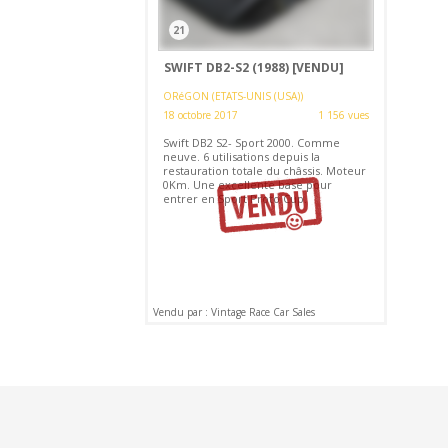
21
SWIFT DB2-S2 (1988)
[VENDU]
ORéGON (ETATS-UNIS (USA))
18 octobre 2017
1 156 vues
Swift DB2 S2- Sport 2000. Comme
neuve. 6 utilisations depuis la
restauration totale du châssis. Moteur
0Km. Une excellente base pour
entrer en Sport Proto Cup.
Vendu par : Vintage Race Car Sales