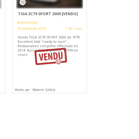
12
TIGA SC79 SPORT 2000
[VENDU]
(69) RHôNE
29 septembre 2018
1 361 vues
Vends TIGA SC79 SPORT 2000 de 1979.
Excellent état "ready to race".
Restauration complète effectuée en
2014. Aucun frais à prévoir. PTHN en
cours.
Vendu par : Mecanic Gallery