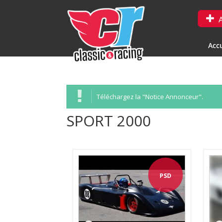
A
Accu
Téléchargez la "Notice Annonceur".
SPORT 2000
PSD