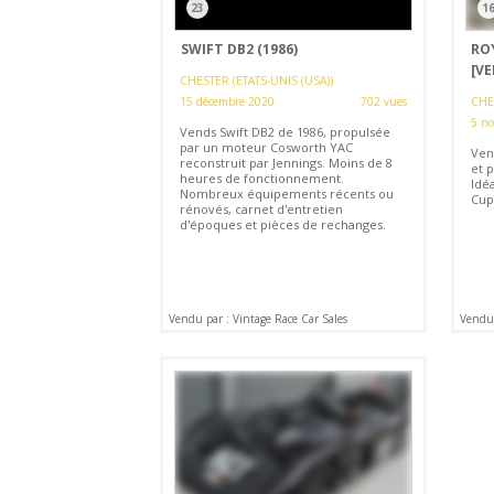
23
1
SWIFT DB2 (1986)
ROY
[V
CHESTER (ETATS-UNIS (USA))
15 décembre 2020
702 vues
CHES
5 n
Vends Swift DB2 de 1986, propulsée
par un moteur Cosworth YAC
Vend
reconstruit par Jennings. Moins de 8
et p
heures de fonctionnement.
Idé
Nombreux équipements récents ou
Cup.
rénovés, carnet d'entretien
d'époques et pièces de rechanges.
Vendu par : Vintage Race Car Sales
Vendu 