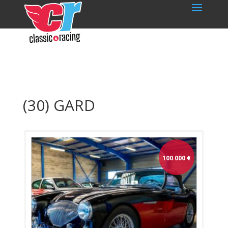
(30) GARD
100 000
€