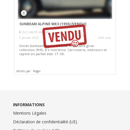
5
SUNBEAM ALPINE MK3 (1955)
[VENDU]
(52) HAUTE-MARNE
6 janvier 2020
844 vues
Vends Sunbeam Alpine MK3 de 1955. Carte grise
collection, RHD, B.V overdrive. Carrosserie, intérieurs et
capote en parfait état. CT OK.
Vendu par : Roger
INFORMATIONS
Mentions Légales
Déclaration de confidentialité (UE)