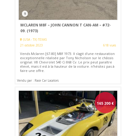
9
MCLAREN M8F – JOHN CANNON T CAN-AM – #72-
09. (1973)
(USA - TX) TEXAS
21 octobre 2023
618 vues
Vends Mclaren [67-80] M8f 1973. Il s'agit d'une restauration
exceptionnelle réalisée par Tony Nicholson sur le châssis
original. V8 Chevrolet 540 Ci 868 Cv. Le prix peut paraître
élevé, mais il est à la hauteur de la voiture. n'hésitez pas à
faire une offre.
Vendu par : Race Car Locators
165 200
€