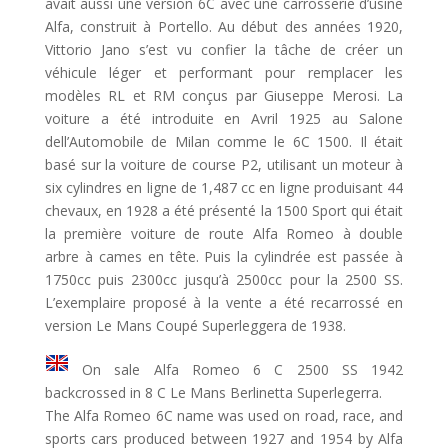
avait aussi une version 6C avec une carrosserie d’usine
Alfa, construit à Portello. Au début des années 1920,
Vittorio Jano s’est vu confier la tâche de créer un
véhicule léger et performant pour remplacer les
modèles RL et RM conçus par Giuseppe Merosi. La
voiture a été introduite en Avril 1925 au Salone
dell’Automobile de Milan comme le 6C 1500. Il était
basé sur la voiture de course P2, utilisant un moteur à
six cylindres en ligne de 1,487 cc en ligne produisant 44
chevaux, en 1928 a été présenté la 1500 Sport qui était
la première voiture de route Alfa Romeo à double
arbre à cames en tête. Puis la cylindrée est passée à
1750cc puis 2300cc jusqu’à 2500cc pour la 2500 SS.
L’exemplaire proposé à la vente a été recarrossé en
version Le Mans Coupé Superleggera de 1938.
On sale Alfa Romeo 6 C 2500 SS 1942
backcrossed in 8 C Le Mans Berlinetta Superlegerra.
The Alfa Romeo 6C name was used on road, race, and
sports cars produced between 1927 and 1954 by Alfa