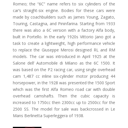
Romeo; the “6C” name refers to six cylinders of the
car’s straight-six engine. Bodies for these cars were
made by coachbuilders such as James Young, Zagato,
Touring, Castagna, and Pininfarina. Starting from 1933
there was also a 6C version with a factory Alfa body,
built in Portello. In the early 1920s Vittorio Jano got a
task to create a lightweight, high performance vehicle
to replace the Giuseppe Merosi designed RL and RM
models. The car was introduced in April 1925 at the
Salone dell’ Automobile di Milano as the 6C 1500. It
was based on the P2 racing car, using single overhead
cam 1,487 cc inline six-cylinder motor producing 44
horsepower, in the 1928 was presented the 1500 Sport
which was the first Alfa Romeo road car with double
overhead camshafts. Then the cubic capacity is
increased to 1750cc then 2300cc up to 2500cc for the
2500 SS. The model for sale was backcrossed in Le
Mans Berlinetta Superleggera of 1938.