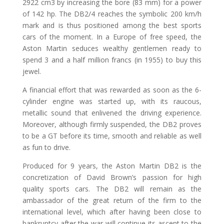
2922 cm3 by increasing the bore (83 mm) for a power
of 142 hp. The DB2/4 reaches the symbolic 200 km/h
mark and is thus positioned among the best sports
cars of the moment. In a Europe of free speed, the
Aston Martin seduces wealthy gentlemen ready to
spend 3 and a half million francs (in 1955) to buy this
jewel.
A financial effort that was rewarded as soon as the 6-
cylinder engine was started up, with its raucous,
metallic sound that enlivened the driving experience.
Moreover, although firmly suspended, the DB2 proves
to be a GT before its time, smooth and reliable as well
as fun to drive.
Produced for 9 years, the Aston Martin DB2 is the
concretization of David Brown’s passion for high
quality sports cars. The DB2 will remain as the
ambassador of the great return of the firm to the
international level, which after having been close to
bankruptcy after the war will continue its ascent to the