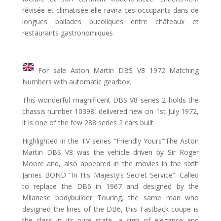
révisée et climatisée elle ravira ces occupants dans de
longues ballades bucoliques entre châteaux et
restaurants gastronomiques
For sale Aston Martin DBS V8 1972 Matching
Numbers with automatic gearbox.
This wonderful magnificent DBS V8 series 2 holds the
chassis number 10398, delivered new on 1st July 1972,
it is one of the few 288 series 2 cars built.
Highlighted in the TV series “Friendly Yours”‘The Aston
Martin DBS V8 was the vehicle driven by Sir Roger
Moore and, also appeared in the movies in the sixth
James BOND “In His Majesty’s Secret Service”. Called
to replace the DB6 in 1967 and designed by the
Milanese bodybuilder Touring, the same man who
designed the lines of the DB6, this Fastback coupe is
the class in its pure state, a sign of elegance and