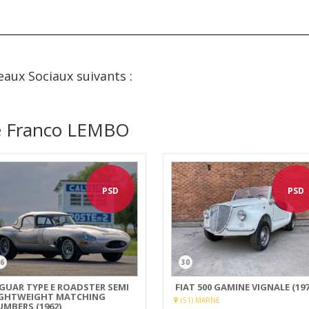
eaux Sociaux suivants :
de Franco LEMBO
PSD
PSD
6
30
AGUAR TYPE E ROADSTER SEMI
FIAT 500 GAMINE VIGNALE (197
IGHTWEIGHT MATCHING
(51) MARNE
UMBERS (1962)