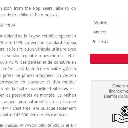
an icon from the Pop Years, able to do
easide to a hike in the mountain.
Modèle :
rom 1979
Année :
ar Roland de la Poype est développée en
Lieu :
 23 mai 1979. La version standard à deux
e de loisirs qu’un véhicule utilitaire avec
 la version à quatre roues motrices était
usqu’à 40 % des pentes et de conduire en
arrière. Il est facile à reconnaître grâce à
 grilles de phares intégrées. En version
arrosserie en plastique et d’un moteur
Obtenir 
 mais la boîte manuelle 4 vitesses est
financeme
er les possibilités de montée. La Méhari
Bientôt dispo
es années pop automobiles, est plus que
 4×4 ! C’est très rare puisque seulement
 contre 143 000 deux roues motrices.
de châssis VF7AYCE000000CE0325 et fut