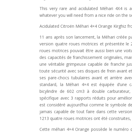
This very rare and acidulated Méhari 4X4 is 
whatever you will need from a nice ride on the s
Acidulated Citroën Méhari 4×4 Orange Kirghiz f
11 ans après son lancement, la Méhari créée p
version quatre roues motrices et présentée le
roues motrices pouvait être aussi bien une voitur
des capacités de franchissement originales, mais
une véritable grimpeuse capable de franchir j
toute sécurité avec ses disques de frein avant et 
ses pare-chocs tubulaires avant et arrière avec
standard, la Méhari 4×4 est équipée d’une c
bicylindre de 602 cm3 à double carburateur,
spécifique avec 3 rapports réduits pour amélior
est considéré aujourd’hui comme le symbole d
jamais capable de tout faire dans cette version
1213 quatre roues motrices ont été construites,
Cette méhari 4×4 Orange possède le numéro 