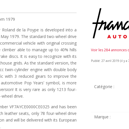
rom 1979
y Roland de la Poype is developed into a
d May 1979. The standard two-wheel drive
 commercial vehicle with original crossing
ne climber able to manage up to 40% hills
Voir les 284 annonces
ake discs. It is easy to recognize with its
Publié: 27 avril 2019 (il y a 
thouse grids. As the standard version, the
cc twin-cylinder engine with double body
fic with 3 reduced gears to improve the
he automotive Pop Years’ symbol, is more
Catégorie :
ersion! It is very rare as only 1213 four-
-wheel drive.
 number VF7AYCE0000CE0325 and has been
th leather seats, only 78 four-wheel drive
Marque :
ion and will be delivered with its European
.