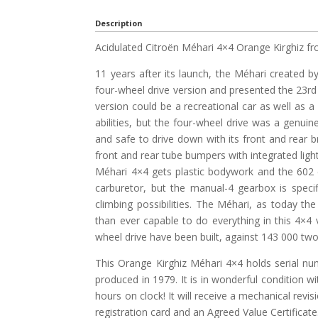
Description
Acidulated Citroën Méhari 4×4 Orange Kirghiz f
11 years after its launch, the Méhari created b
four-wheel drive version and presented the 23r
version could be a recreational car as well as a
abilities, but the four-wheel drive was a genui
and safe to drive down with its front and rear br
front and rear tube bumpers with integrated ligh
Méhari 4×4 gets plastic bodywork and the 602 
carburetor, but the manual-4 gearbox is speci
climbing possibilities. The Méhari, as today t
than ever capable to do everything in this 4×4 v
wheel drive have been built, against 143 000 two
This Orange Kirghiz Méhari 4×4 holds serial
produced in 1979. It is in wonderful condition wi
hours on clock! It will receive a mechanical revis
registration card and an Agreed Value Certificate