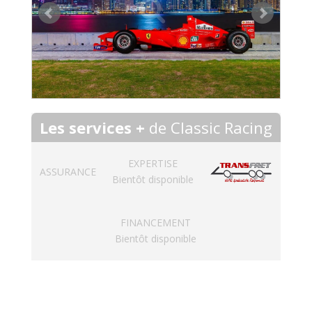
Les services +
de Classic Racing
EXPERTISE
ASSURANCE
Bientôt disponible
FINANCEMENT
Bientôt disponible