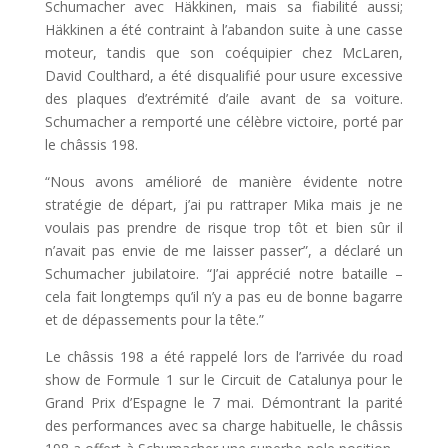
Schumacher avec Häkkinen, mais sa fiabilité aussi;
Häkkinen a été contraint à l’abandon suite à une casse
moteur, tandis que son coéquipier chez McLaren,
David Coulthard, a été disqualifié pour usure excessive
des plaques d’extrémité d’aile avant de sa voiture.
Schumacher a remporté une célèbre victoire, porté par
le châssis 198.
“Nous avons amélioré de manière évidente notre
stratégie de départ, j’ai pu rattraper Mika mais je ne
voulais pas prendre de risque trop tôt et bien sûr il
n’avait pas envie de me laisser passer”, a déclaré un
Schumacher jubilatoire. “J’ai apprécié notre bataille –
cela fait longtemps qu’il n’y a pas eu de bonne bagarre
et de dépassements pour la tête.”
Le châssis 198 a été rappelé lors de l’arrivée du road
show de Formule 1 sur le Circuit de Catalunya pour le
Grand Prix d’Espagne le 7 mai. Démontrant la parité
des performances avec sa charge habituelle, le châssis