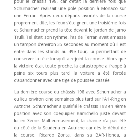
pour le châssis 198, car c’était la dernière fois que
Schumacher réalisait une pole position à Monaco sur
une Ferrari. Après deux départs avortés de la course
proprement dite, les feux s’éteignent une troisième fois
et Schumacher prend la tête devant le Jordan de Jarno
Trulli. Tel était son rythme, l’as de Ferrari avait amassé
un tampon d’environ 35 secondes au moment où il est
entré dans les stands au 49e tour, lui permettant de
conserver la tête lorsqu’il a rejoint la course. Alors que
la victoire était toute proche, la catastrophe a frappé à
peine six tours plus tard. la voiture a été forcée
d’abandonner avec une tige de poussée cassée.
La dernière course du châssis 198 avec Schumacher a
eu lieu environ cinq semaines plus tard sur l’A1-Ring en
Autriche. Schumacher a qualifié le châssis 198 en 4ème
position avec son coéquipier Barrichello juste devant
lui en 3ème. Malheureusement, la chance n’a pas été
du côté de la Scuderia en Autriche car dès le début de
la course, Ricardo Zonta, dans sa BAR-Honda, a