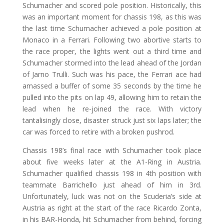
Schumacher and scored pole position. Historically, this
was an important moment for chassis 198, as this was
the last time Schumacher achieved a pole position at
Monaco in a Ferrari. Following two abortive starts to
the race proper, the lights went out a third time and
Schumacher stormed into the lead ahead of the Jordan
of Jarno Trulli. Such was his pace, the Ferrari ace had
amassed a buffer of some 35 seconds by the time he
pulled into the pits on lap 49, allowing him to retain the
lead when he re-joined the race. With victory
tantalisingly close, disaster struck just six laps later; the
car was forced to retire with a broken pushrod.
Chassis 198’s final race with Schumacher took place
about five weeks later at the A1-Ring in Austria.
Schumacher qualified chassis 198 in 4th position with
teammate Barrichello just ahead of him in 3rd.
Unfortunately, luck was not on the Scuderia’s side at
Austria as right at the start of the race Ricardo Zonta,
in his BAR-Honda, hit Schumacher from behind, forcing