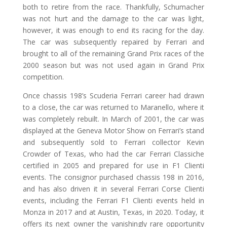
both to retire from the race. Thankfully, Schumacher
was not hurt and the damage to the car was light,
however, it was enough to end its racing for the day.
The car was subsequently repaired by Ferrari and
brought to all of the remaining Grand Prix races of the
2000 season but was not used again in Grand Prix
competition.
Once chassis 198’s Scuderia Ferrari career had drawn
to a close, the car was returned to Maranello, where it
was completely rebuilt. In March of 2001, the car was
displayed at the Geneva Motor Show on Ferrari’s stand
and subsequently sold to Ferrari collector Kevin
Crowder of Texas, who had the car Ferrari Classiche
certified in 2005 and prepared for use in F1 Clienti
events. The consignor purchased chassis 198 in 2016,
and has also driven it in several Ferrari Corse Clienti
events, including the Ferrari F1 Clienti events held in
Monza in 2017 and at Austin, Texas, in 2020. Today, it
offers its next owner the vanishingly rare opportunity