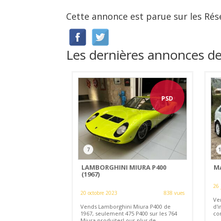
Cette annonce est parue sur les Rés
Les dernières annonces 
PSD
7
1
LAMBORGHINI MIURA P400
M
(1967)
26 
20 octobre 2023
838 vues
Ve
Vends Lamborghini Miura P400 de
d'
1967, seulement 475 P400 sur les 764
co
Miura produites! our plus de