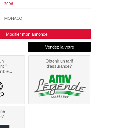
2006
MONACO
Modifier mon annonce
un
Obtenir un tarif
nt ?
d’assurance?
nible...
une
e?