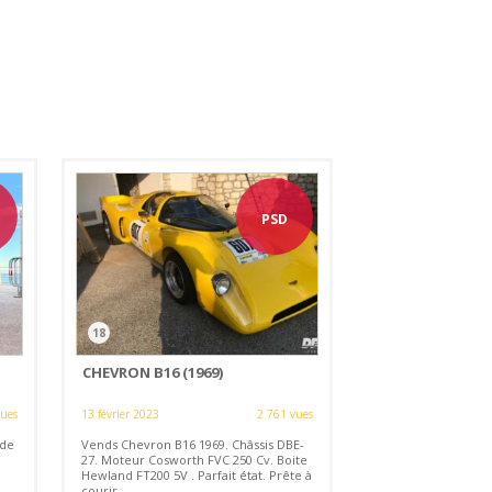
PSD
18
CHEVRON B16 (1969)
vues
13 février 2023
2 761 vues
 de
Vends Chevron B16 1969. Châssis DBE-
27. Moteur Cosworth FVC 250 Cv. Boite
Hewland FT200 5V . Parfait état. Prête à
courir.