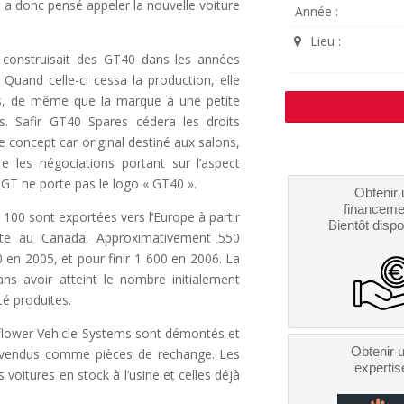
n a donc pensé appeler la nouvelle voiture
Année :
Lieu :
ui construisait des GT40 dans les années
Quand celle-ci cessa la production, elle
lans, de même que la marque à une petite
es. Safir GT40 Spares cédera les droits
e concept car original destiné aux salons,
e les négociations portant sur l’aspect
d GT ne porte pas le logo « GT40 ».
Obtenir 
financeme
100 sont exportées vers l’Europe à partir
Bientôt dispo
nte au Canada. Approximativement 550
 en 2005, et pour finir 1 600 en 2006. La
ns avoir atteint le nombre initialement
té produites.
flower Vehicle Systems sont démontés et
Obtenir 
ie vendus comme pièces de rechange. Les
expertis
voitures en stock à l’usine et celles déjà