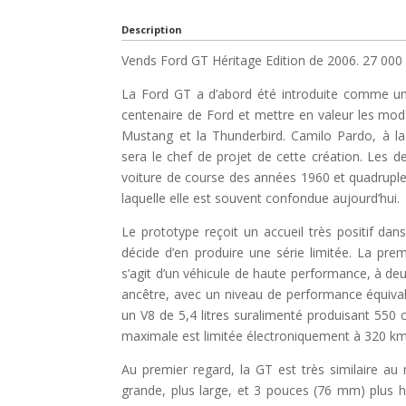
Description
Vends Ford GT Héritage Edition de 2006. 27 00
La Ford GT a d’abord été introduite comme un
centenaire de Ford et mettre en valeur les mod
Mustang et la Thunderbird. Camilo Pardo, à la
sera le chef de projet de cette création. Les de
voiture de course des années 1960 et quadrupl
laquelle elle est souvent confondue aujourd’hui.
Le prototype reçoit un accueil très positif da
décide d’en produire une série limitée. La prem
s’agit d’un véhicule de haute performance, à de
ancêtre, avec un niveau de performance équivale
un V8 de 5,4 litres suralimenté produisant 550
maximale est limitée électroniquement à 320 km
Au premier regard, la GT est très similaire au 
grande, plus large, et 3 pouces (76 mm) plus ha