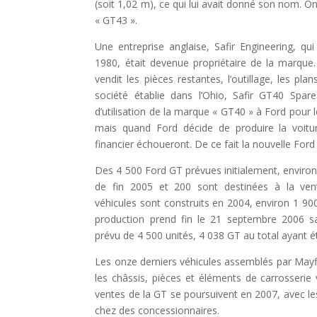
(soit 1,02 m), ce qui lui avait donné son nom. O
« GT43 ».
Une entreprise anglaise, Safir Engineering, q
1980, était devenue propriétaire de la marque. 
vendit les pièces restantes, l’outillage, les p
société établie dans l’Ohio, Safir GT40 Spar
d’utilisation de la marque « GT40 » à Ford pour l
mais quand Ford décide de produire la voitur
financier échoueront. De ce fait la nouvelle For
Des 4 500 Ford GT prévues initialement, environ 
de fin 2005 et 200 sont destinées à la ve
véhicules sont construits en 2004, environ 1 900
production prend fin le 21 septembre 2006 sa
prévu de 4 500 unités, 4 038 GT au total ayant é
Les onze derniers véhicules assemblés par May
les châssis, pièces et éléments de carrosser
ventes de la GT se poursuivent en 2007, avec les 
chez des concessionnaires.