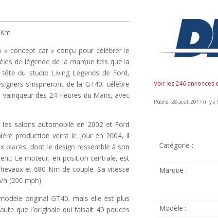
0 Km
 « concept car » conçu pour célébrer le
èles de légende de la marque tels que la
 tête du studio Living Legends de Ford,
signers s’inspireront de la GT40, célèbre
Voir les 246 annonces
e vainqueur des 24 Heures du Mans, avec
Publié: 28 août 2017 (il y a 
ns les salons automobile en 2002 et Ford
ière production verra le jour en 2004, il
Catégorie :
ux places, dont le design ressemble à son
nt. Le moteur, en position centrale, est
 chevaux et 680 Nm de couple. Sa vitesse
Marque :
/h (200 mph).
modèle original GT40, mais elle est plus
Modèle :
ute que l’originale qui faisait 40 pouces