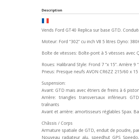
Description
Vends Ford GT40 Replica sur base GTD. Condui
Moteur: Ford “302” cu inch V8 5 litres Dyno: 3
Boîte de vitesses: Boîte-pont à 5 vitesses avec Q
Roues: Halibrand Style: Frond 7 “x 15”. Arrière 9 “
Pneus: Presque neufs AVON CR6ZZ 215/60 x 15 av
Suspension:
Avant: GTD mais avec étriers de freins à 6 piston
Arrière: triangles transversaux inférieurs G
traînants
Avant et arrière: amortisseurs réglables Spax. 
Châssis / Corps
Armature spatiale de GTD, enduit de poudre, pa
Nouveau radiateur alu, speedhut GPS Speedo