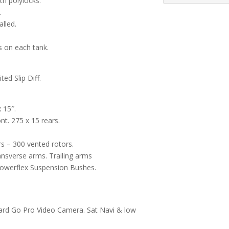
ith polylocks.
.
alled.
s on each tank.
ed Slip Diff.
x 15″.
t. 275 x 15 rears.
rs – 300 vented rotors.
nsverse arms. Trailing arms
Powerflex Suspension Bushes.
.
ard Go Pro Video Camera. Sat Navi & low