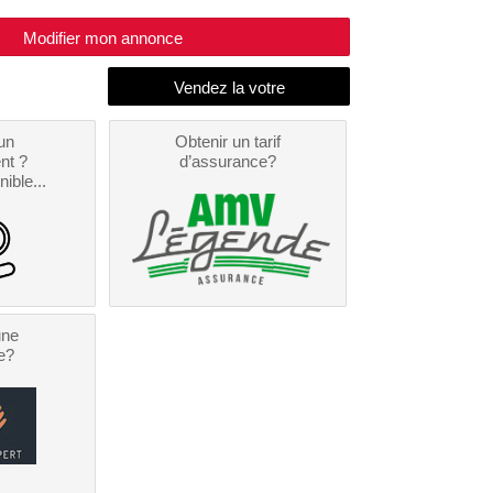
Modifier mon annonce
un
Obtenir un tarif
nt ?
d’assurance?
nible...
une
e?