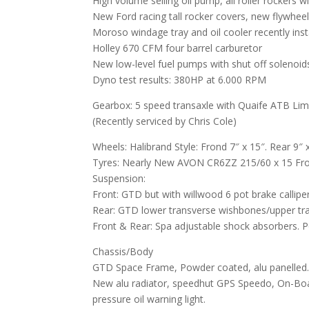
High volume selling oil pump, all roller rockers w
New Ford racing tall rocker covers, new flywheel
Moroso windage tray and oil cooler recently inst
Holley 670 CFM four barrel carburetor
New low-level fuel pumps with shut off solenoid
Dyno test results: 380HP at 6.000 RPM
Gearbox: 5 speed transaxle with Quaife ATB Limit
(Recently serviced by Chris Cole)
Wheels: Halibrand Style: Frond 7″ x 15″. Rear 9″ 
Tyres: Nearly New AVON CR6ZZ 215/60 x 15 Fron
Suspension:
Front: GTD but with willwood 6 pot brake callipe
Rear: GTD lower transverse wishbones/upper tra
Front & Rear: Spa adjustable shock absorbers. 
Chassis/Body
GTD Space Frame, Powder coated, alu panelled
New alu radiator, speedhut GPS Speedo, On-Bo
pressure oil warning light.