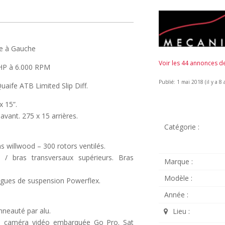
te à Gauche
Voir les 44 annonces 
80HP à 6.000 RPM
Publié: 1 mai 2018 (il y a 8 
uaife ATB Limited Slip Diff.
x 15”.
ant. 275 x 15 arrières.
Catégorie :
s willwood – 300 rotors ventilés.
TD / bras transversaux supérieurs. Bras
Marque :
Modèle :
Bagues de suspension Powerflex.
Année :
nneauté par alu.
Lieu :
, caméra vidéo embarquée Go Pro. Sat