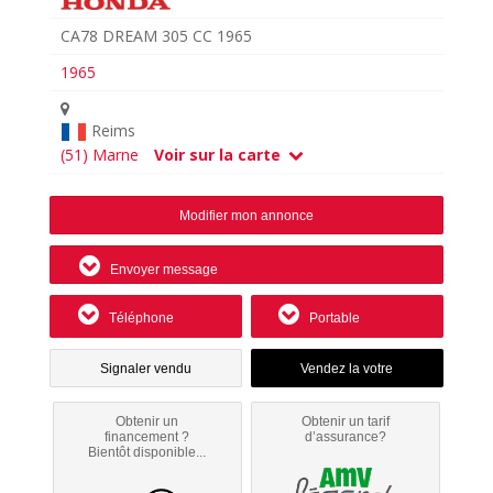
CA78 DREAM 305 CC 1965
1965
Reims
(51) Marne
Voir sur la carte
Modifier mon annonce
Envoyer message
Téléphone
Portable
Signaler vendu
Obtenir un
Obtenir un tarif
financement ?
d’assurance?
Bientôt disponible...