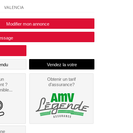
VALENCIA
Modifier mon annonce
essage
endu
un
Obtenir un tarif
nt ?
d’assurance?
nible...
une