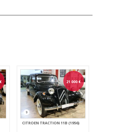
€
21 000
€
9
CITROEN TRACTION 11B (1956)