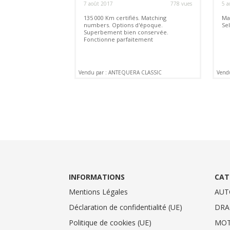
7 août 2017
778 vues
5 a
135 000 Km certifiés. Matching
Ma
numbers. Options d'époque.
Sel
Superbement bien conservée.
Fonctionne parfaitement
Vendu par : ANTEQUERA CLASSIC
Vend
INFORMATIONS
CAT
Mentions Légales
AUT
Déclaration de confidentialité (UE)
DRA
Politique de cookies (UE)
MO