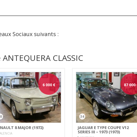
eaux Sociaux suivants :
de ANTEQUERA CLASSIC
6 000
€
87 000
0
34
NAULT 8 MAJOR (1972)
JAGUAR E TYPE COUPE V12
SERIES III – 1973 (1973)
ALENCIA