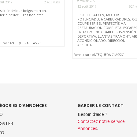
VALENCIA
oût 2017
2 403 vues
12 août 2017
621 
stic, intérieur beige/marron.
lerie neuve. Très bon état.
6.100 CC., 417 CV, MOTOR
POTENCIADO, 6 CARBURADORES, XK
COUPÉ SERIE 3, PERFECTÍSIMA
RESTAURACIÓN COMPLETA, ESCAPES
EN ACERO INOXIDABLE, SUSPENSIÓN
DEPORTIVA, LLANTAS TRAMONT, AIR
ACONDICIONADO, DIRECCIÓN
u par : ANTEQUERA CLASSIC
ASISTIDA,...
Vendu par : ANTEQUERA CLASSIC
ÉGORIES D’ANNONCES
GARDER LE CONTACT
O
Besoin d’aide ?
Contactez notre service
GSTER
Annonces
.
TO