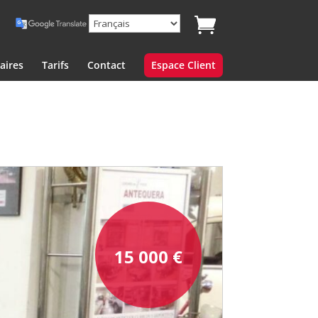
aires
Tarifs
Contact
Espace Client
15 000
€