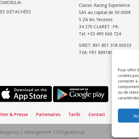
OMOBILIA
Classic Racing Experience
CES DÉTACHÉES
SAS au capital de 50 000€
5 ZA les Yeuzses
34 270 CLARET -FR-
Tel: ‭+33 499 666 724‬
SIRET: 891 801 318 00033
TVA: FR1 8891801318
Pour offrir 
cookies pou
consentir à
comportement
ou de retire
caractéristi
tter & Presse
Partenaires
Tarifs
Contact
Espace Cli
Ac
lWebagency | Hébergement 121DigitalGroup