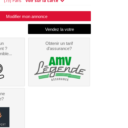
(75) Paris
Voir sur la carte
Modifier mon annonce
un
Obtenir un tarif
nt ?
d’assurance?
nible...
une
e?