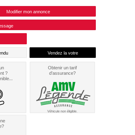
Modifier mon annonce
essage
endu
un
Obtenir un tarif
nt ?
d’assurance?
nible...
Véhicule non éligible.
une
e?