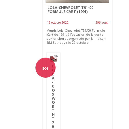
LOLA-CHEVROLET T91-00
FORMULE CART (1991)
16 octobre 2022
296 vues
Vends Lola-Chevrolet T91/00 Formule
Cart de 1991, à l'occasion de la vente
aux enchères organisée par la maison
RM Sotheby's le 29 octobre,
16
L
EOS
O
L
A
-
C
O
S
W
O
R
T
H
T
7
0