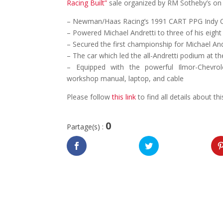
Racing Built”
sale organized by RM Sotheby’s on
– Newman/Haas Racing’s 1991 CART PPG Indy Ca
– Powered Michael Andretti to three of his eight
– Secured the first championship for Michael And
– The car which led the all-Andretti podium at t
– Equipped with the powerful Ilmor-Chevrol
workshop manual, laptop, and cable
Please follow
this link
to find all details about thi
0
Partage(s) :