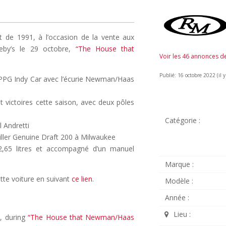
 de 1991, à l’occasion de la vente aux
eby’s le 29 octobre,
“The House that
Voir les 46 annonces 
Publié: 16 octobre 2022 (il y
T PPG Indy Car avec l’écurie Newman/Haas
t victoires cette saison, avec deux pôles
Catégorie :
 Andretti
iller Genuine Draft 200 à Milwaukee
2,65 litres et accompagné d’un manuel
Marque :
tte voiture en suivant
ce lien
.
Modèle :
Année :
Lieu :
, during
“The House that Newman/Haas