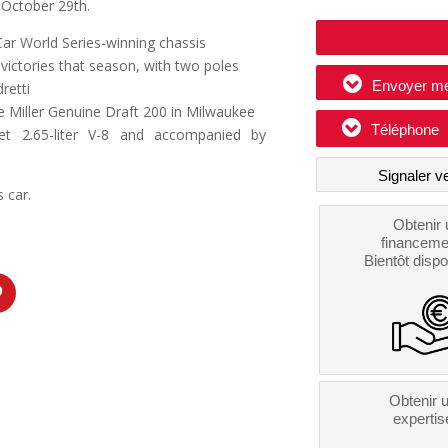
 October 29th.
r World Series-winning chassis
 victories that season, with two poles
Envoyer m
retti
he Miller Genuine Draft 200 in Milwaukee
Téléphone
et 2.65-liter V-8 and accompanied by
Signaler v
s car.
Obtenir 
financeme
Bientôt dispo
Obtenir 
expertis