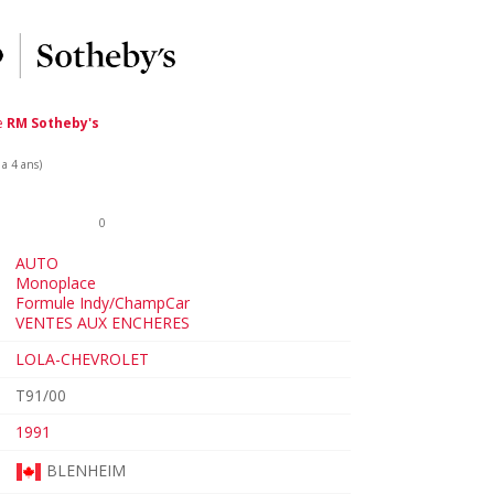
de
RM Sotheby's
 a 4 ans)
0
AUTO
Monoplace
Formule Indy/ChampCar
VENTES AUX ENCHERES
LOLA-CHEVROLET
T91/00
1991
BLENHEIM