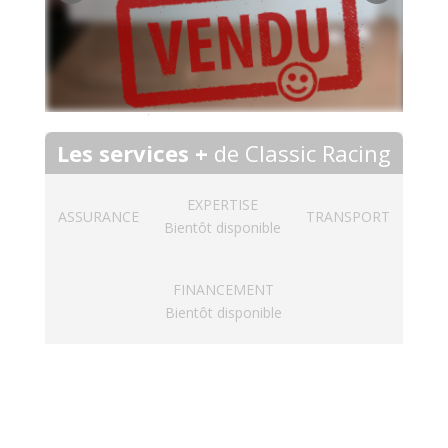
Les services +
de Classic Racing
EXPERTISE
ASSURANCE
TRANSPORT
Bientôt disponible
FINANCEMENT
Bientôt disponible