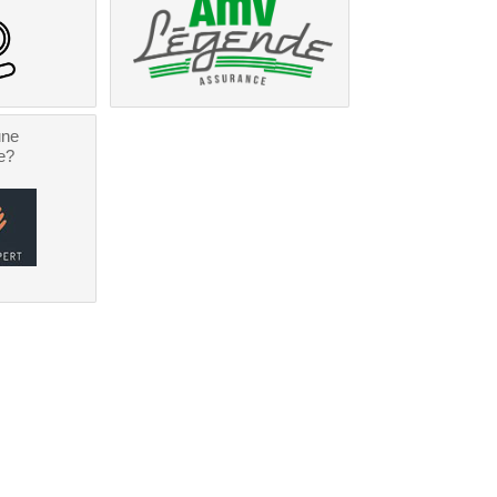
une
e?