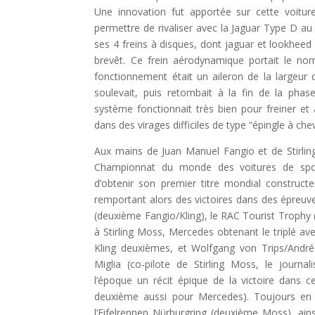
Une innovation fut apportée sur cette voitur
permettre de rivaliser avec la Jaguar Type D a
ses 4 freins à disques, dont jaguar et lookheed
brevêt. Ce frein aérodynamique portait le no
fonctionnement était un aileron de la largeur d
soulevait, puis retombait à la fin de la phas
système fonctionnait très bien pour freiner e
dans des virages difficiles de type “épingle à che
Aux mains de Juan Manuel Fangio et de Stirli
Championnat du monde des voitures de spo
d’obtenir son premier titre mondial constructe
remportant alors des victoires dans des épreuve
(deuxième Fangio/Kling), le RAC Tourist Trophy (
à Stirling Moss, Mercedes obtenant le triplé av
Kling deuxièmes, et Wolfgang von Trips/André
Miglia (co-pilote de Stirling Moss, le journal
l’époque un récit épique de la victoire dans 
deuxième aussi pour Mercedes). Toujours en
l’Eifelrennen Nürburgring (deuxième Moss), ain