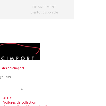
FINANCEMENT
Bientôt disponible
de
Mecanicimport
y a 9 ans)
0
AUTO
Voitures de collection