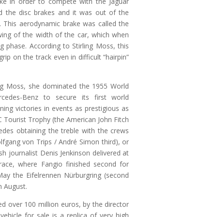
e in order to compete with the Jaguar
 the disc brakes and it was out of the
. This aerodynamic brake was called the
wing of the width of the car, which when
ng phase. According to Stirling Moss, this
p on the track even in difficult “hairpin”
ing Moss, she dominated the 1955 World
cedes-Benz to secure its first world
nning victories in events as prestigious as
C Tourist Trophy (the American John Fitch
edes obtaining the treble with the crews
fgang von Trips / André Simon third), or
tish journalist Denis Jenkinson delivered at
t race, where Fangio finished second for
May the Eifelrennen Nürburgring (second
n August.
 over 100 million euros, by the director
hicle for sale is a replica of very high