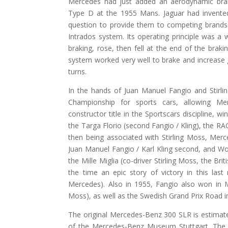
Mercedes had just added an aerodynamic brak
Type D at the 1955 Mans. Jaguar had invented
question to provide them to competing brands
Intrados system. Its operating principle was a 
braking, rose, then fell at the end of the braki
system worked very well to brake and increase gri
turns.
In the hands of Juan Manuel Fangio and Stirl
Championship for sports cars, allowing Mer
constructor title in the Sportscars discipline, wi
the Targa Florio (second Fangio / Kling), the RA
then being associated with Stirling Moss, Merc
Juan Manuel Fangio / Karl Kling second, and Wol
the Mille Miglia (co-driver Stirling Moss, the Bri
the time an epic story of victory in this las
Mercedes). Also in 1955, Fangio also won in 
Moss), as well as the Swedish Grand Prix Road i
The original Mercedes-Benz 300 SLR is estimated
of the Mercedes-Benz Museum Stuttgart. The ve