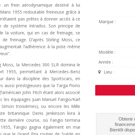
e: un frein aérodynamique destiné à lui
u Mans 1955 redoutable freineuse grâce à
 n’étaient pas prêtes à donner accès à ce
Marque :
m de système Intrados. Son principe de
e la voiture, qui en cas de freinage, se
e de freinage. D’après Stirling Moss, ce
t augmentait l’adhérence à la piste même
Modèle :
veux”.
Année :
ng Moss, la Mercedes 300 SLR domina le
rt 1955, permettant à Mercedes-Benz
Lieu :
ur dans la discipline des Sportscars, en
s aussi prestigieuses que la Targa Florio
l’américain John Fitch étant alors associé
ec les équipages Juan Manuel Fangio/Karl
 Simon troisièmes), ou encore les Mille
iste britannique Denis Jenkinson livra à
Obtenir 
cette dernière course, où Fangio termina
financeme
 1955, Fangio gagna également en mai
Bientôt dispo
si que le Grand Prix routier de Suède en