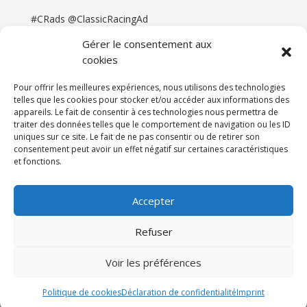
#CRads @ClassicRacingAd
Gérer le consentement aux
cookies
Pour offrir les meilleures expériences, nous utilisons des technologies
telles que les cookies pour stocker et/ou accéder aux informations des
appareils. Le fait de consentir à ces technologies nous permettra de
traiter des données telles que le comportement de navigation ou les ID
uniques sur ce site. Le fait de ne pas consentir ou de retirer son
consentement peut avoir un effet négatif sur certaines caractéristiques
et fonctions.
Accueil
Catégories
Annonces
Newsletter & Presse
Partenaires
Tarifs
Accepter
Contact
Espace Client
Refuser
Réalisation
121DigitalGroup |
Voir les préférences
Maintenance AllWebagency | Hébergement
121DigitalGroup
Politique de cookies
Déclaration de confidentialité
Imprint