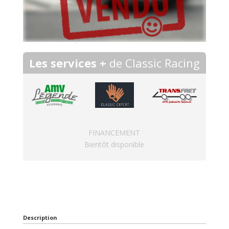
Les services +
de Classic Racing
FINANCEMENT
Bientôt disponible
Description