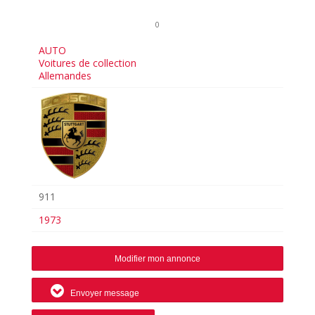
0
AUTO
Voitures de collection
Allemandes
911
1973
Modifier mon annonce
Envoyer message