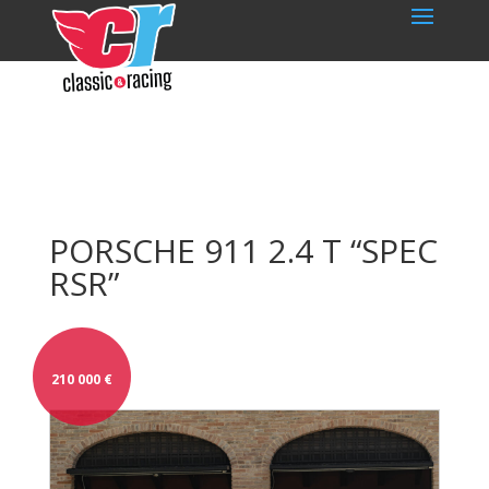
PORSCHE 911 2.4 T “SPEC
RSR”
210 000
€