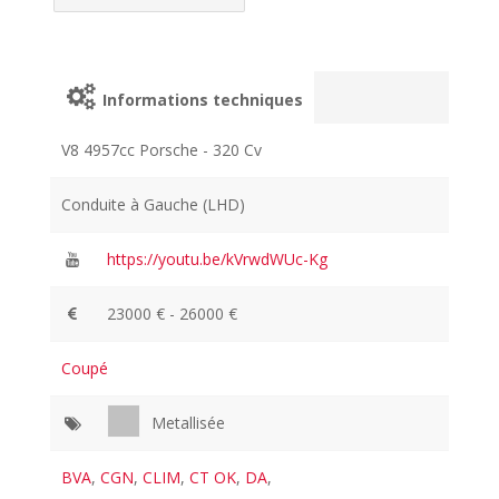
Informations techniques
V8 4957cc Porsche - 320 Cv
Conduite à Gauche (LHD)
https://youtu.be/kVrwdWUc-Kg
23000 € - 26000 €
Coupé
Metallisée
BVA
,
CGN
,
CLIM
,
CT OK
,
DA
,