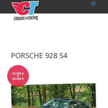
PORSCHE 928 S4
-
23 000
€
26 000
€