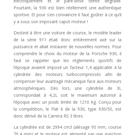
électriquement et le pare-brise teinté dégradé.
Pourtant, la 930 est bien réellement une authentique
sportive. Et pour s’en convaincre il faut goûter à ce qu’il
y a sous son imposant capot moteur !
Destiné à être une voiture de course, le modèle leader
de la série 911 était donc entièrement axé sur la
puissance et allait instaurer de nouvelles normes. Pour
comprendre le choix du moteur de la Porsche 930, il
faut se rappeler que les règlements sportifs de
l’époque avaient imposé un facteur 1,4 applicable à la
cylindrée des moteurs turbocompressés afin de
compenser leur avantage mécanique face aux moteurs
atmosphériques. Dès lors, une cylindrée de 3L
correspondait à 4,2L soit le maximum autorisé à
l’époque avec un poids limite de 1210 Kg. Conçu pour
la compétition, le Flat 6 de la 930, type 930/50, est
donc dérivé de la Carrera RS 3 litres.
La cylindrée est de 2994 cm3 (alésage 95 mm, course
70,4 mm) et le moteur est alimenté par une injection