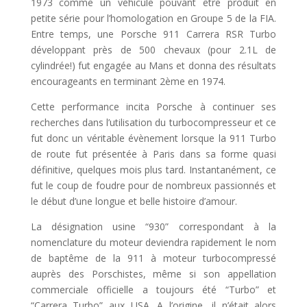
1973 comme un véhicule pouvant être produit en
petite série pour l’homologation en Groupe 5 de la FIA.
Entre temps, une Porsche 911 Carrera RSR Turbo
développant près de 500 chevaux (pour 2.1L de
cylindrée!) fut engagée au Mans et donna des résultats
encourageants en terminant 2ème en 1974.
Cette performance incita Porsche à continuer ses
recherches dans l’utilisation du turbocompresseur et ce
fut donc un véritable évènement lorsque la 911 Turbo
de route fut présentée à Paris dans sa forme quasi
définitive, quelques mois plus tard. Instantanément, ce
fut le coup de foudre pour de nombreux passionnés et
le début d’une longue et belle histoire d’amour.
La désignation usine “930” correspondant à la
nomenclature du moteur deviendra rapidement le nom
de baptême de la 911 à moteur turbocompressé
auprès des Porschistes, même si son appellation
commerciale officielle a toujours été “Turbo” et
“Carrera Turbo” aux USA. A l’origine, il n’était alors