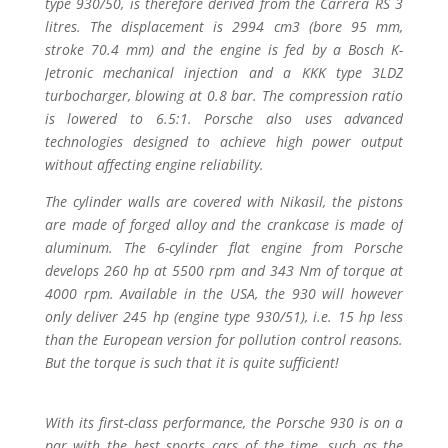
type 930/50, is therefore derived from the Carrera RS 3
litres. The displacement is 2994 cm3 (bore 95 mm,
stroke 70.4 mm) and the engine is fed by a Bosch K-
Jetronic mechanical injection and a KKK type 3LDZ
turbocharger, blowing at 0.8 bar. The compression ratio
is lowered to 6.5:1. Porsche also uses advanced
technologies designed to achieve high power output
without affecting engine reliability.
The cylinder walls are covered with Nikasil, the pistons
are made of forged alloy and the crankcase is made of
aluminum. The 6-cylinder flat engine from Porsche
develops 260 hp at 5500 rpm and 343 Nm of torque at
4000 rpm. Available in the USA, the 930 will however
only deliver 245 hp (engine type 930/51), i.e. 15 hp less
than the European version for pollution control reasons.
But the torque is such that it is quite sufficient!
With its first-class performance, the Porsche 930 is on a
par with the best sports cars of the time, such as the