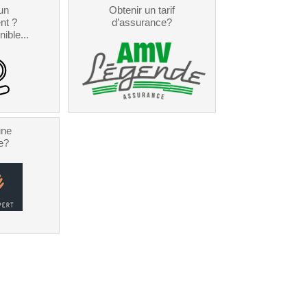
un
Obtenir un tarif
nt ?
d’assurance?
nible...
une
e?