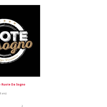
de
Ruote Da Sogno
 8 ans)
2