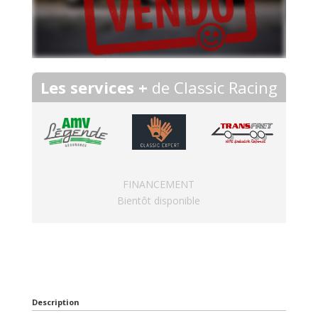
Les services +
de Classic Racing
FINANCEMENT
Bientôt disponible
Description