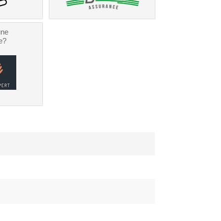
une
e?