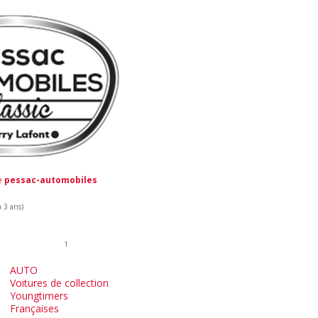
de
pessac-automobiles
a 3 ans)
1
AUTO
Voitures de collection
Youngtimers
Françaises