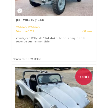
7
JEEP WILLYS (1944)
MONACO (MONACO)
26 octobre 2023
439 vues
Vends Jeep Willys de 1944, 4x4 culte de l'époque de la
seconde guerre mondiale.
Vendu par : DPM Motors
37 800
€