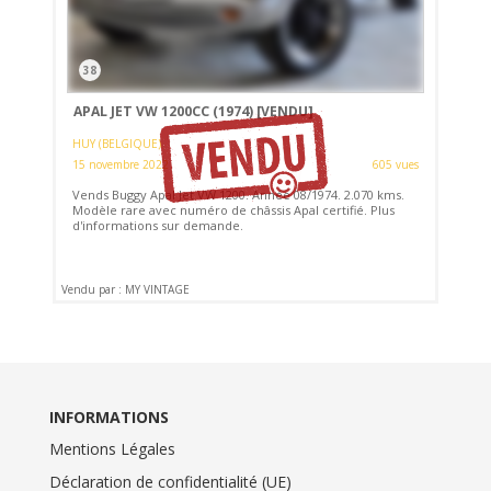
38
APAL JET VW 1200CC (1974)
[VENDU]
HUY (BELGIQUE)
15 novembre 2022
605 vues
Vends Buggy Apal Jet VW 1200. Année 08/1974. 2.070 kms.
Modèle rare avec numéro de châssis Apal certifié. Plus
d'informations sur demande.
Vendu par : MY VINTAGE
INFORMATIONS
Mentions Légales
Déclaration de confidentialité (UE)