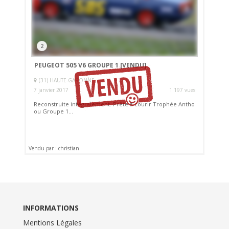
2
PEUGEOT 505 V6 GROUPE 1
[VENDU]
(31) HAUTE-GARONNE
7 janvier 2017
1 197 vues
Reconstruite intégralement. Prête à courir Trophée Antho
ou Groupe 1...
Vendu par : christian
INFORMATIONS
Mentions Légales