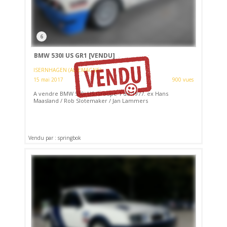
6
BMW 530I US GR1
[VENDU]
ISERNHAGEN (ALLEMAGNE)
15 mai 2017
900 vues
A vendre BMW 530i US Groupe 1 de 1977. ex Hans
Maasland / Rob Slotemaker / Jan Lammers
Vendu par : springbok