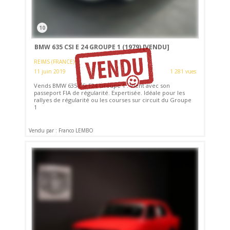
10
BMW 635 CSI E 24 GROUPE 1 (1979)
[VENDU]
REIMS (FRANCE)
11 juin 2019
1 281 vues
Vends BMW 635 CSi E24 Groupe 1 . Vient avec son
passeport FIA de régularité. Expertisée. Idéale pour les
rallyes de régularité ou les courses sur circuit du Groupe
1
Vendu par : Franco LEMBO