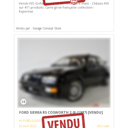
Vends ISO Grifo Série II de 01/1973. 1ère main - Châssis 410
sur 411 produits. Carte grise française collection -
Expertise.
Vendu par : Garage Concept Store
38
FORD SIERRA RS COSWORTH 2.0I (1987)
[VENDU]
HUY (BELGIQUE)
22 avril 2022
562 vues