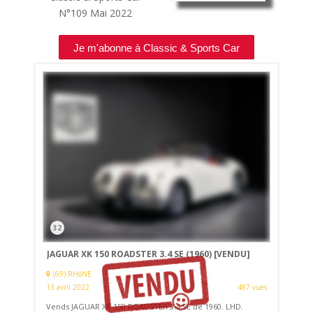
N°109
Mai 2022
Je m'abonne à Classic & Sports Car
32
JAGUAR XK 150 ROADSTER 3.4 SE (1960)
[VENDU]
(69) RHôNE
13 avril 2022
487 vues
Vends JAGUAR XK 150 ROADSTER 3.4 SE de 1960. LHD.