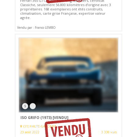
Ferrari 365 GTC, 1969. Matching Numbers, certificat
Classiche, seulement 56.800 kilomètres d’origine avec 3
propriétaires. 168 exemplaires ont étés construits,
climatisation, carte grise Française, expertise valeur
agrée.
Vendu par : Franco LEMBO
5
ISO GRIFO (1973)
[VENDU]
(31) HAUTE-GARONNE
23 août 2022
3 338 vues