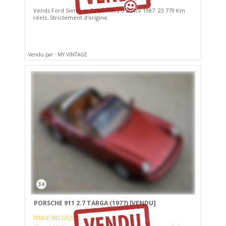
Vends Ford Sierra rs Cosworth 2.0 204cv 1987. 23 779 Km
réels. Strictement d'origine.
Vendu par : MY VINTAGE
34
PORSCHE 911 2.7 TARGA (1977)
[VENDU]
TEMSE (BELGIQUE)