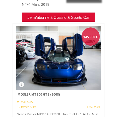
N°74
Mars 2019
Je m'abonne à Classic & Sports Car
145 000
€
7
MOSLER MT900 GT3 (2008)
(75) PARIS
12 février 2019
1 650 vues
Vends Mosler MT900 GT3 2008. Chevrolet LS7 568 Cv. Mise