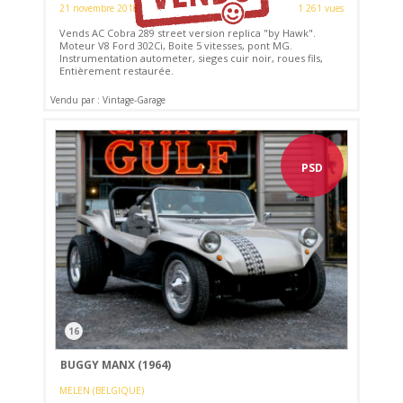
21 novembre 2018
1 261 vues
Vends AC Cobra 289 street version replica "by Hawk".
Moteur V8 Ford 302Ci, Boite 5 vitesses, pont MG.
Instrumentation autometer, sieges cuir noir, roues fils,
Entièrement restaurée.
Vendu par : Vintage-Garage
PSD
16
BUGGY MANX (1964)
MELEN (BELGIQUE)