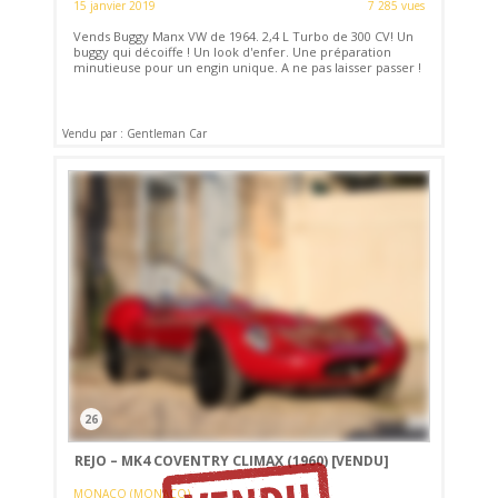
15 janvier 2019
7 285 vues
Vends Buggy Manx VW de 1964. 2,4 L Turbo de 300 CV! Un
buggy qui décoiffe ! Un look d'enfer. Une préparation
minutieuse pour un engin unique. A ne pas laisser passer !
Vendu par : Gentleman Car
26
REJO – MK4 COVENTRY CLIMAX (1960)
[VENDU]
MONACO (MONACO)