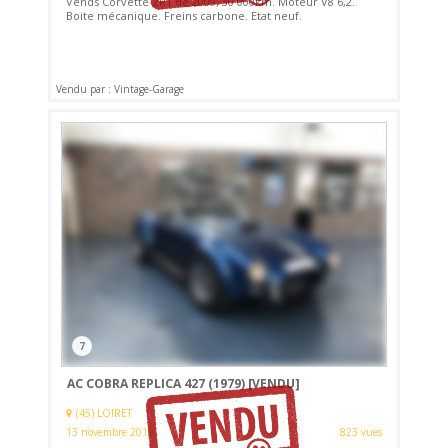
Vends Corvette ZR1 de 2009, 30 000km. Moteur V8 6,2.
Boite mécanique. Freins carbone. Etat neuf.
Vendu par : Vintage-Garage
7
AC COBRA REPLICA 427 (1979)
[VENDU]
(45) LOIRET
13 novembre 2019
823 vues