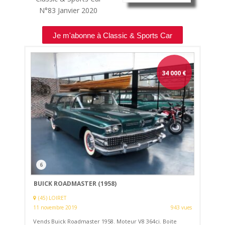
N°83
Janvier 2020
Je m'abonne à Classic & Sports Car
34 000
€
6
BUICK ROADMASTER (1958)
(45) LOIRET
11 novembre 2019
943 vues
Vends Buick Roadmaster 1958. Moteur V8 364ci. Boite