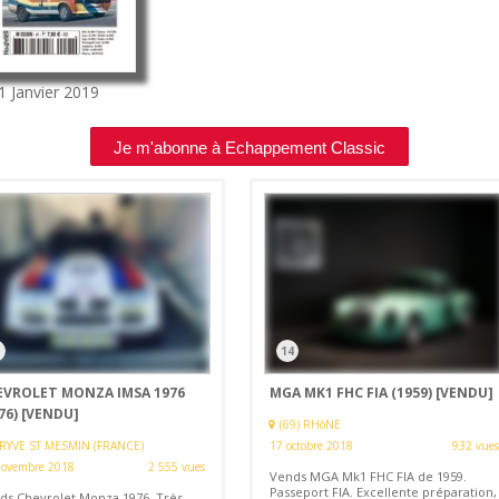
91
Janvier 2019
Je m'abonne à Echappement Classic
14
EVROLET MONZA IMSA 1976
MGA MK1 FHC FIA (1959)
[VENDU]
76)
[VENDU]
(69) RHôNE
PRYVE ST MESMIN (FRANCE)
17 octobre 2018
932 vues
novembre 2018
2 555 vues
Vends MGA Mk1 FHC FIA de 1959.
Passeport FIA. Excellente préparation,
ds Chevrolet Monza 1976. Très