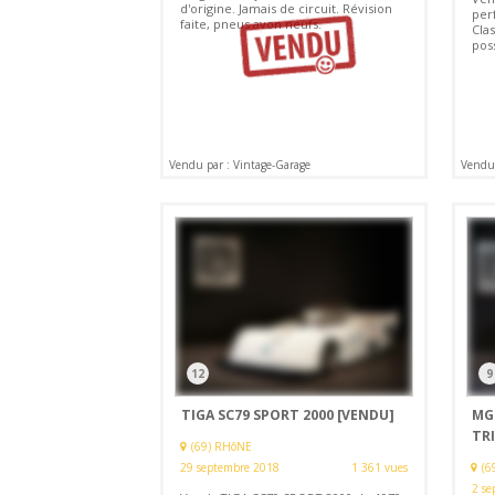
d'origine. Jamais de circuit. Révision
per
faite, pneus avon neufs.
Cla
pos
Vendu par : Vintage-Garage
Vendu 
12
9
TIGA SC79 SPORT 2000
[VENDU]
MG
TRI
(69) RHôNE
29 septembre 2018
1 361 vues
(6
2 se