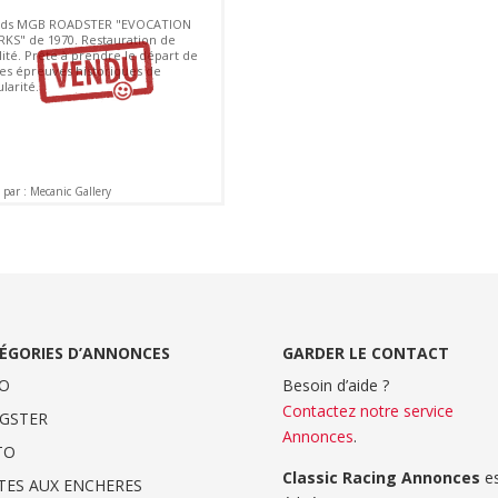
ds MGB ROADSTER "EVOCATION
KS" de 1970. Restauration de
lité. Prête à prendre le départ de
les épreuves historiques de
larité.
par : Mecanic Gallery
ÉGORIES D’ANNONCES
GARDER LE CONTACT
O
Besoin d’aide ?
Contactez notre service
GSTER
Annonces
.
TO
Classic Racing Annonces
es
TES AUX ENCHERES