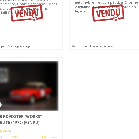
automobile très compétitive. Enorme
formante, 6 participations au Mans
éligibilité ! Le prochain Tour Auto en
ssic, CER, nombreux podiums,
ligne de mire...
sibilité de moteur d'avance.
par : Vintage-Garage
Vendu par : Mecanic Gallery
B ROADSTER “WORKS”
BUTE (1970)
[VENDU]
9) RHôNE
ptembre 2018
1 686 vues