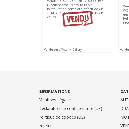
Vends TIGA SC79 SPORT 2000 de 1979.
Excellent état "ready to race".
Ven
Restauration complète effectuée en
WOR
2014. Aucun frais à prévoir. PTHN en
qua
cours.
bel
régu
Vendu par : Mecanic Gallery
Vendu 
INFORMATIONS
CAT
Mentions Légales
AUT
Déclaration de confidentialité (UE)
DRA
Politique de cookies (UE)
MO
Imprint
VEN