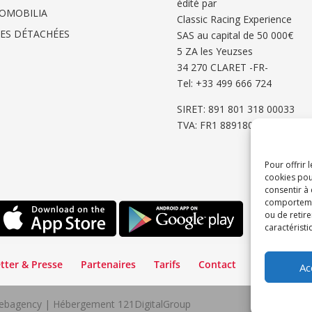
édité par
OMOBILIA
Classic Racing Experience
CES DÉTACHÉES
SAS au capital de 50 000€
5 ZA les Yeuzses
34 270 CLARET -FR-
Tel: ‭+33 499 666 724‬
SIRET: 891 801 318 00033
TVA: FR1 8891801318
Pour offrir 
cookies pou
consentir à
comportement
ou de retire
caractéristi
tter & Presse
Partenaires
Tarifs
Contact
Espace Cli
Ac
lWebagency | Hébergement 121DigitalGroup