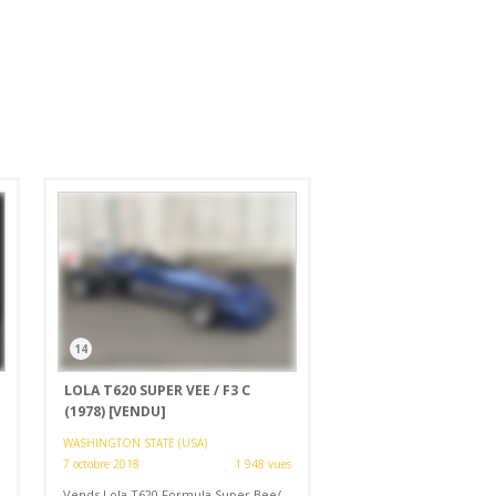
14
LOLA T620 SUPER VEE / F3 C
(1978)
[VENDU]
WASHINGTON STATE (USA)
7 octobre 2018
1 948 vues
Vends Lola T620 Formula Super Bee/