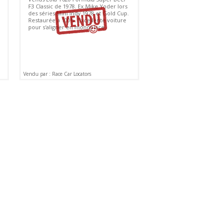
F3 Classic de 1978. Ex Mike Yoder lors
des séries Mini Indy 1978 et Gold Cup.
Restaurée à 100%. Excellente voiture
pour s'aligner en monoplace.
Vendu par : Race Car Locators