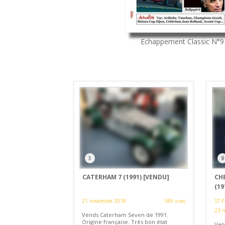
Echappement Classic
N°
3
8
CATERHAM 7 (1991)
[VENDU]
CH
(19
21 novembre 2018
589 vues
ST 
23 
Vends Caterham Seven de 1991.
Origine française. Très bon état
Ven