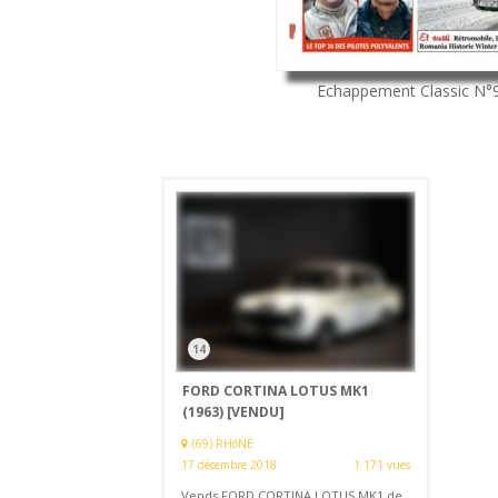
Echappement Classic
N°
14
FORD CORTINA LOTUS MK1
(1963)
[VENDU]
(69) RHôNE
17 décembre 2018
1 171 vues
Vends FORD CORTINA LOTUS MK1 de