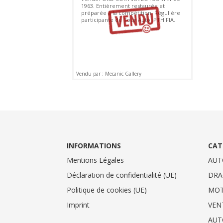
1963. Entièrement restaurée et
préparée à la compétition. Régulière
participante du Tour Auto. PTH FIA.
Vendu par : Mecanic Gallery
INFORMATIONS
CAT
Mentions Légales
AUT
Déclaration de confidentialité (UE)
DRA
Politique de cookies (UE)
MO
Imprint
VEN
AUT