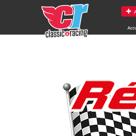
A
Accu