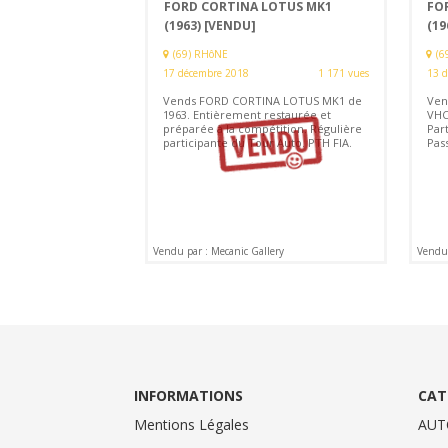
FORD CORTINA LOTUS MK1
FO
(1963)
[VENDU]
(19
(69) RHôNE
(6
17 décembre 2018
1 171 vues
13 
Vends FORD CORTINA LOTUS MK1 de
Ven
1963. Entièrement restaurée et
VHC
préparée à la compétition. Régulière
Par
participante du Tour Auto. PTH FIA.
Pass
Vendu par : Mecanic Gallery
Vendu 
INFORMATIONS
CAT
Mentions Légales
AUT