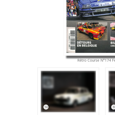
Rétro Course
N°174
F
14
9