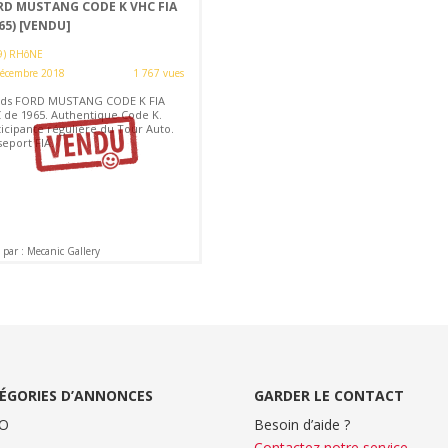
RD MUSTANG CODE K VHC FIA
65)
[VENDU]
9) RHôNE
décembre 2018
1 767 vues
ds FORD MUSTANG CODE K FIA
 de 1965. Authentique Code K.
ticipante régulière du Tour Auto.
eport FIA.
par : Mecanic Gallery
ÉGORIES D’ANNONCES
GARDER LE CONTACT
O
Besoin d’aide ?
Contactez notre service