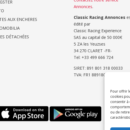
GSTER
Annonces
.
TO
Classic Racing Annonces
es
TES AUX ENCHERES
édité par
OMOBILIA
Classic Racing Experience
CES DÉTACHÉES
SAS au capital de 50 000€
5 ZA les Yeuzses
34 270 CLARET -FR-
Tel: ‭+33 499 666 724‬
SIRET: 891 801 318 00033
TVA: FR1 8891801318
Pour offrir 
cookies pou
consentir à
comportement
ou de retire
caractéristi