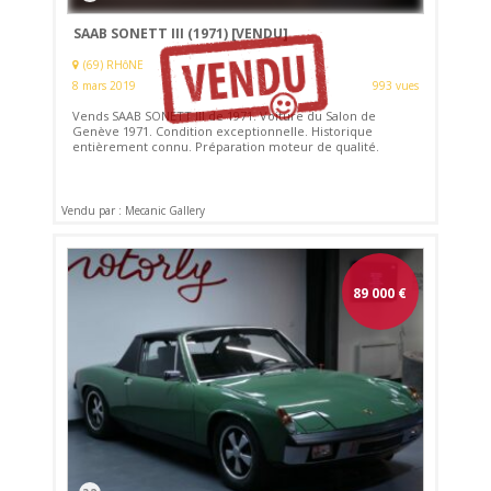
SAAB SONETT III (1971)
[VENDU]
(69) RHôNE
8 mars 2019
993 vues
Vends SAAB SONETT III de 1971. Voiture du Salon de
Genève 1971. Condition exceptionnelle. Historique
entièrement connu. Préparation moteur de qualité.
Vendu par : Mecanic Gallery
89 000
€