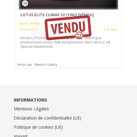
26
LOTUS ELITE CLIMAX S2 (1962)
[VENDU]
(69) RHôNE
8 mars 2019
649 vues
Vends LOTUS ELITE CLIMAX S2 de 1962. Historique
entièrement connu. Etat exceptionnel. Rare série 2 S/E
(Special Equipment).
Vendu par : Mecanic Gallery
INFORMATIONS
Mentions Légales
Déclaration de confidentialité (UE)
Politique de cookies (UE)
Imprint