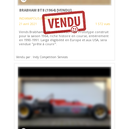
BRABHAM BT8 (1964)
[VENDU]
INDIANAPOLIS (ETATS-UNIS (USA))
21 avril 2021
1 572 vues
Vends Brabham BT8, châssis #SC-1-64. Prototype construit
pour la saison 1964, riche histoire en course, entièrement
en 1990-1991. Large éligibilité en Europe et aux USA, sera
vendue "prête à courir".
Vendu par : Indy Competition Services