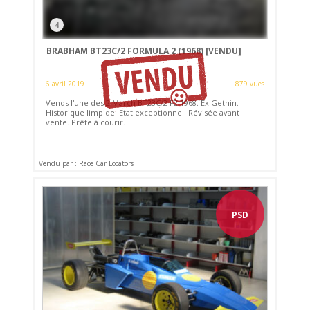
4
BRABHAM BT23C/2 FORMULA 2 (1968)
[VENDU]
6 avril 2019
879 vues
Vends l'une des 2 March BT23C/2 F2 1968. Ex Gethin.
Historique limpide. Etat exceptionnel. Révisée avant
vente. Prête à courir.
Vendu par : Race Car Locators
PSD