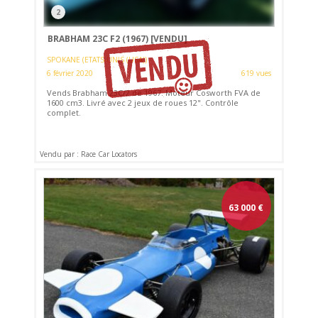
2
BRABHAM 23C F2 (1967)
[VENDU]
SPOKANE (ETATS-UNIS (USA))
6 février 2020
619 vues
Vends Brabham 23C/2 de 1967. Moteur Cosworth FVA de
1600 cm3. Livré avec 2 jeux de roues 12". Contrôle
complet.
Vendu par : Race Car Locators
63 000
€