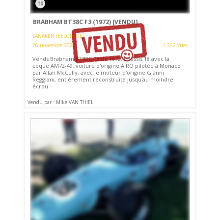
10
BRABHAM BT38C F3 (1972)
[VENDU]
LANAKEN (BELGIQUE)
26 novembre 2020
1 262 vues
Vends Brabham BT38C F3 de 1972. Châssis 18 avec la
coque AM72-49, voiture d'origine AIRO pilotée à Monaco
par Allan McCully, avec le moteur d'origine Gianni
Reggiani, entièrement reconstruite jusqu'au moindre
écrou.
Vendu par : Mike VAN THIEL