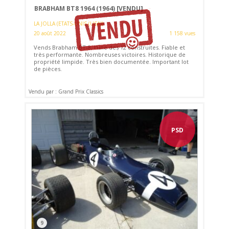
BRABHAM BT8 1964 (1964)
[VENDU]
LA JOLLA (ETATS-UNIS (USA))
20 août 2022
1 158 vues
Vends Brabham BT-8, l'une des 12 construites. Fiable et
très performante. Nombreuses victoires. Historique de
propriété limpide. Très bien documentée. Important lot
de pièces.
Vendu par : Grand Prix Classics
PSD
9