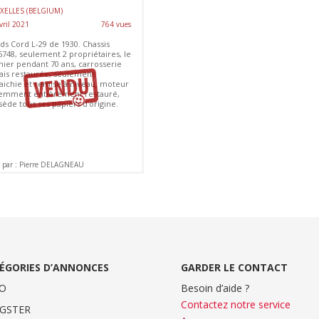
XELLES (BELGIUM)
vril 2021
764 vues
ds Cord L-29 de 1930. Chassis
6748, seulement 2 propriétaires, le
nier pendant 70 ans, carrosserie
ais restaurée, seulement
raichie et remise à niveau, moteur
emment entièrement restauré,
ède tous ses papiers d'origine.
 par : Pierre DELAGNEAU
ÉGORIES D’ANNONCES
GARDER LE CONTACT
O
Besoin d’aide ?
Contactez notre service
GSTER