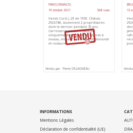
PARIS (FRANCE)
BRU
19 octobre 2021
368 vues
15 a
Vends Cord L-29 de 1930. Châssis
Ven
2926748, seulement 2 propriétaires
292
dont le dernier pendant 70 ans.
der
Carrosserie jamais restaurée,
jam
uniquement rafraichie et remise à
raf
niveau, moteur récemment démonté
réc
et restauré.
poss
Vendu par : Pierre DELAGNEAU
Vendu
INFORMATIONS
CAT
Mentions Légales
AUT
Déclaration de confidentialité (UE)
DRA