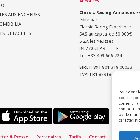
Annonces
.
TO
Classic Racing Annonces
es
TES AUX ENCHERES
édité par
OMOBILIA
Classic Racing Experience
CES DÉTACHÉES
SAS au capital de 50 000€
5 ZA les Yeuzses
34 270 CLARET -FR-
Tel: ‭+33 499 666 724‬
SIRET: 891 801 318 00033
TVA: FR1 8891801318
Pour offrir 
cookies pou
consentir à
comportement
ou de retire
caractéristi
tter & Presse
Partenaires
Tarifs
Contact
Espace Cli
Ac