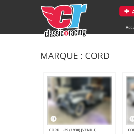
A
Accu
MARQUE : CORD
16
1
CORD L-29 (1930)
[VENDU]
COR