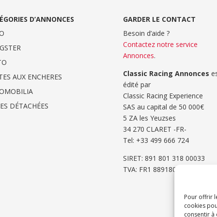
ÉGORIES D’ANNONCES
GARDER LE CONTACT
O
Besoin d’aide ?
Contactez notre service
GSTER
Annonces
.
TO
Classic Racing Annonces
es
TES AUX ENCHERES
édité par
OMOBILIA
Classic Racing Experience
CES DÉTACHÉES
SAS au capital de 50 000€
5 ZA les Yeuzses
34 270 CLARET -FR-
Tel: ‭+33 499 666 724‬
SIRET: 891 801 318 00033
TVA: FR1 8891801318
Pour offrir 
cookies pou
consentir à