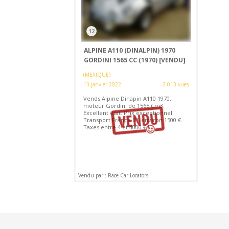
12
ALPINE A110 (DINALPIN) 1970
GORDINI 1565 CC (1970)
[VENDU]
(MEXIQUE)
13 janvier 2022
2 013 vues
Vends Alpine Dinapin A110 1970.
moteur Gordini de 1565 Cm3.
Excellent état. Prix exceptionnel.
Transport France US environ 1500 €.
Taxes entre 4 et 4000 € !
Vendu par : Race Car Locators