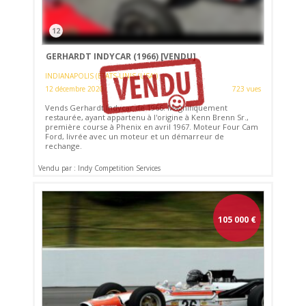
12
GERHARDT INDYCAR (1966)
[VENDU]
INDIANAPOLIS (ETATS-UNIS (USA))
12 décembre 2020
723 vues
Vends Gerhardt Indycar de 1966. Magnifiquement
restaurée, ayant appartenu à l'origine à Kenn Brenn Sr.,
première course à Phenix en avril 1967. Moteur Four Cam
Ford, livrée avec un moteur et un démarreur de
rechange.
Vendu par : Indy Competition Services
105 000
€