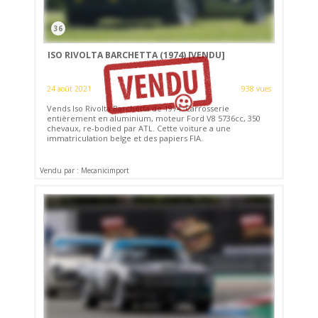
36
ISO RIVOLTA BARCHETTA (1974)
[VENDU]
24 août 2021
938 vues
Vends Iso Rivolta Barchetta de 1974. Carrosserie
entièrement en aluminium, moteur Ford V8 5736cc, 350
chevaux, re-bodied par ATL. Cette voiture a une
immatriculation belge et des papiers FIA.
Vendu par : Mecanicimport