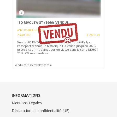
8
ISO RIVOLTA GT (1966)
[VENDU]
ANVERS (BELGIQUE)
2 avril 2021
1 297 vues
Vends ISO RIVOLTA GT 1966. Préparée Circuit/Rallye.
Passeport technique historique FIA ​​valide jusqu'en 2026,
prête à courir !!. Vainqueur en classe dans la série NKHGT
2019! CG néerlandaise.
Vendu par : speed8classics.com
INFORMATIONS
Mentions Légales
Déclaration de confidentialité (UE)