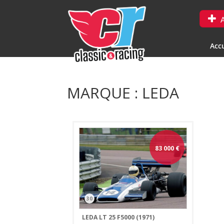
A
Accu
MARQUE : LEDA
83 000
€
30
LEDA LT 25 F5000 (1971)