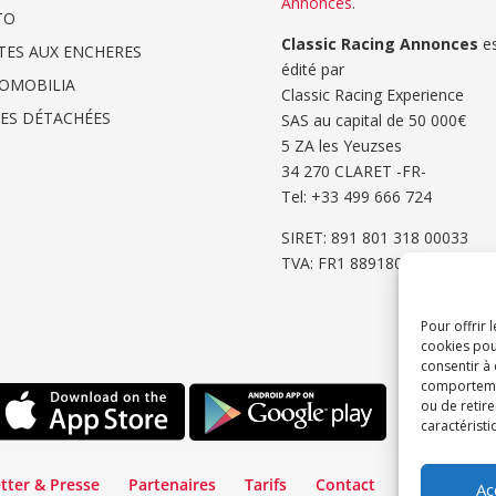
Annonces
.
TO
Classic Racing Annonces
es
TES AUX ENCHERES
édité par
OMOBILIA
Classic Racing Experience
CES DÉTACHÉES
SAS au capital de 50 000€
5 ZA les Yeuzses
34 270 CLARET -FR-
Tel: ‭+33 499 666 724‬
SIRET: 891 801 318 00033
TVA: FR1 8891801318
Pour offrir 
cookies pou
consentir à
comportement
ou de retire
caractéristi
tter & Presse
Partenaires
Tarifs
Contact
Espace Cli
Ac