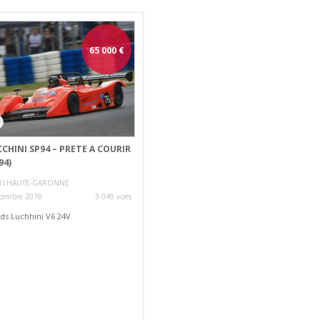
65 000
€
CHINI SP94 – PRETE A COURIR
94)
31) HAUTE-GARONNE
cembre 2018
3 049 vues
ds Luchhini V6 24V