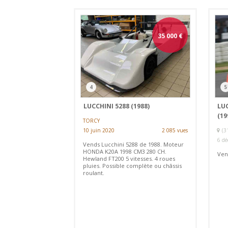
35 000
€
4
5
LUCCHINI 5288 (1988)
LUC
(19
TORCY
10 juin 2020
2 085 vues
(
6 dé
Vends Lucchini 5288 de 1988. Moteur
HONDA K20A 1998 CM3 280 CH.
Ven
Hewland FT200 5 vitesses. 4 roues
pluies. Possible complète ou châssis
roulant.