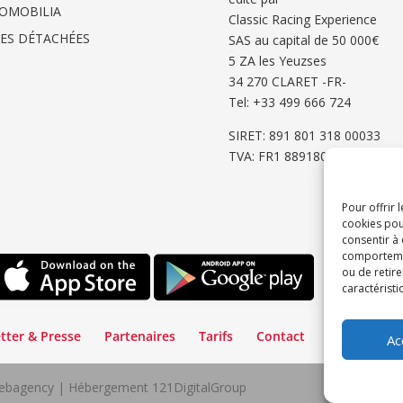
OMOBILIA
Classic Racing Experience
CES DÉTACHÉES
SAS au capital de 50 000€
5 ZA les Yeuzses
34 270 CLARET -FR-
Tel: ‭+33 499 666 724‬
SIRET: 891 801 318 00033
TVA: FR1 8891801318
Pour offrir 
cookies pou
consentir à
comportement
ou de retire
caractéristi
tter & Presse
Partenaires
Tarifs
Contact
Espace Cli
Ac
lWebagency | Hébergement 121DigitalGroup