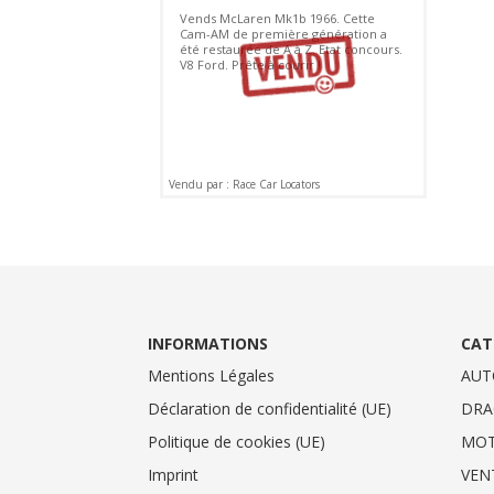
Vends McLaren Mk1b 1966. Cette
Cam-AM de première génération a
été restaurée de A à Z. Etat concours.
V8 Ford. Prête à courir !
Vendu par : Race Car Locators
INFORMATIONS
CAT
Mentions Légales
AUT
Déclaration de confidentialité (UE)
DRA
Politique de cookies (UE)
MO
Imprint
VEN