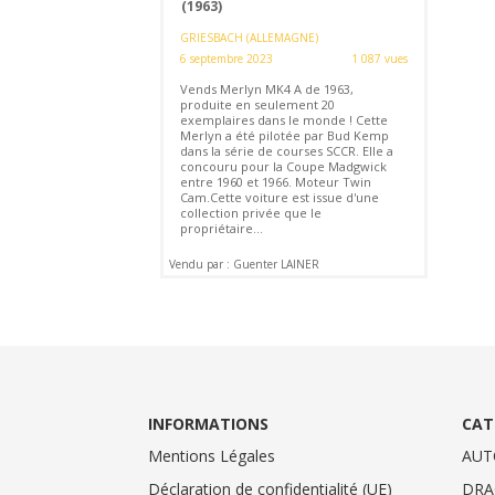
(1963)
GRIESBACH (ALLEMAGNE)
6 septembre 2023
1 087 vues
Vends Merlyn MK4 A de 1963,
produite en seulement 20
exemplaires dans le monde ! Cette
Merlyn a été pilotée par Bud Kemp
dans la série de courses SCCR. Elle a
concouru pour la Coupe Madgwick
entre 1960 et 1966. Moteur Twin
Cam.Cette voiture est issue d'une
collection privée que le
propriétaire...
Vendu par : Guenter LAINER
INFORMATIONS
CAT
Mentions Légales
AUT
Déclaration de confidentialité (UE)
DRA