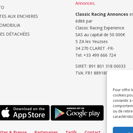
Annonces
.
TO
Classic Racing Annonces
es
TES AUX ENCHERES
édité par
OMOBILIA
Classic Racing Experience
CES DÉTACHÉES
SAS au capital de 50 000€
5 ZA les Yeuzses
34 270 CLARET -FR-
Tel: ‭+33 499 666 724‬
SIRET: 891 801 318 00033
TVA: FR1 8891801318
Pour offrir 
cookies pou
consentir à
comportement
ou de retire
caractéristi
tter & Presse
Partenaires
Tarifs
Contact
Espace Cli