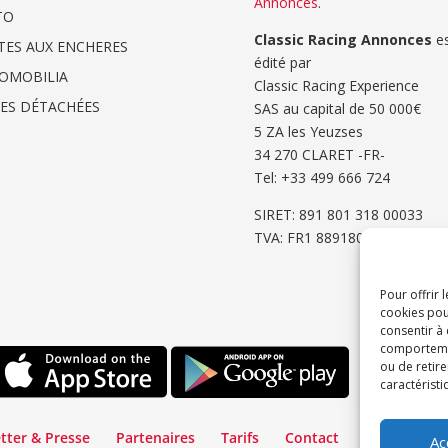
Annonces
.
TO
Classic Racing Annonces
es
TES AUX ENCHERES
édité par
OMOBILIA
Classic Racing Experience
CES DÉTACHÉES
SAS au capital de 50 000€
5 ZA les Yeuzses
34 270 CLARET -FR-
Tel: ‭+33 499 666 724‬
SIRET: 891 801 318 00033
TVA: FR1 8891801318
Pour offrir 
cookies pou
consentir à
comportement
ou de retire
caractéristi
tter & Presse
Partenaires
Tarifs
Contact
Espace Cli
Ac