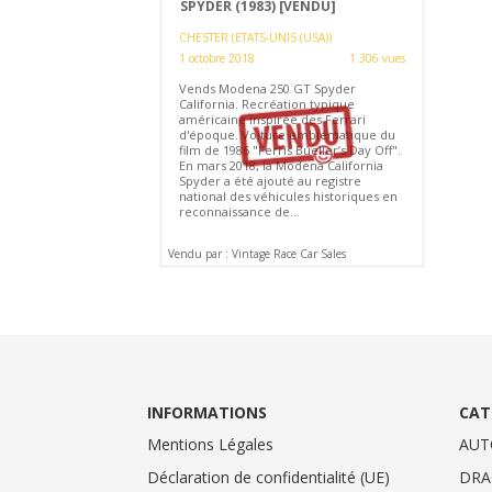
SPYDER (1983)
[VENDU]
CHESTER (ETATS-UNIS (USA))
1 octobre 2018
1 306 vues
Vends Modena 250 GT Spyder
California. Recréation typique
américaine inspirée des Ferrari
d'époque. Voiture emblématique du
film de 1986 "Ferris Bueller’s Day Off".
En mars 2018, la Modena California
Spyder a été ajouté au registre
national des véhicules historiques en
reconnaissance de...
Vendu par : Vintage Race Car Sales
INFORMATIONS
CAT
Mentions Légales
AUT
Déclaration de confidentialité (UE)
DRA