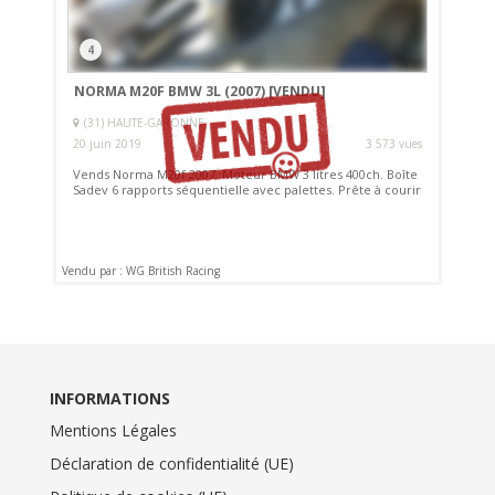
4
NORMA M20F BMW 3L (2007)
[VENDU]
(31) HAUTE-GARONNE
20 juin 2019
3 573 vues
Vends Norma M20f 2007. Moteur BMW 3 litres 400ch. Boîte
Sadev 6 rapports séquentielle avec palettes. Prête à courir
Vendu par : WG British Racing
INFORMATIONS
Mentions Légales
Déclaration de confidentialité (UE)