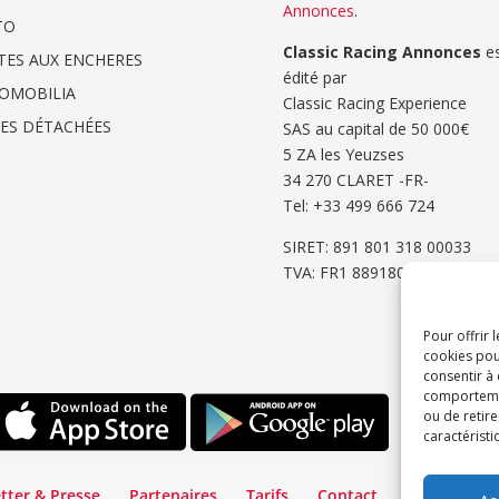
Annonces
.
TO
Classic Racing Annonces
es
TES AUX ENCHERES
édité par
OMOBILIA
Classic Racing Experience
CES DÉTACHÉES
SAS au capital de 50 000€
5 ZA les Yeuzses
34 270 CLARET -FR-
Tel: ‭+33 499 666 724‬
SIRET: 891 801 318 00033
TVA: FR1 8891801318
Pour offrir 
cookies pou
consentir à
comportement
ou de retire
caractéristi
tter & Presse
Partenaires
Tarifs
Contact
Espace Cli