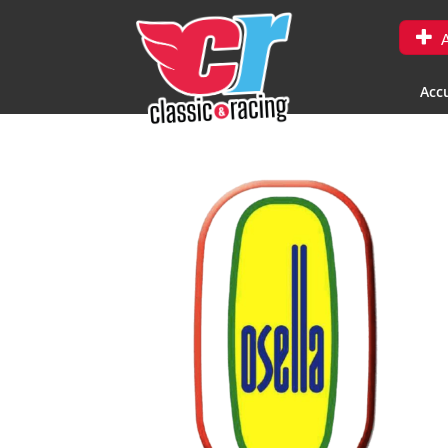
A
Accu