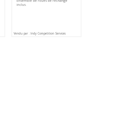
Ensemble de roues de rechange
inclus.
Vendu par : Indy Competition Services