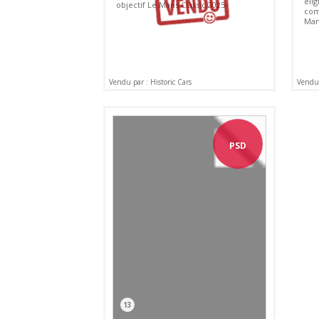
élig
objectif Le Mans Classic 2025.
com
Mans
Vendu par : Historic Cars
Vendu 
PSD
13