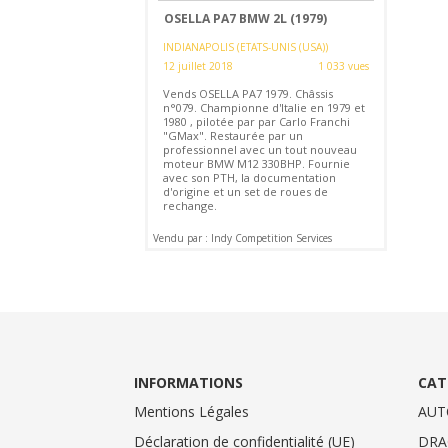
OSELLA PA7 BMW 2L (1979)
INDIANAPOLIS (ETATS-UNIS (USA))
12 juillet 2018
1 033 vues
Vends OSELLA PA7 1979. Châssis
n°079. Championne d'Italie en 1979 et
1980 , pilotée par par Carlo Franchi
"GMax". Restaurée par un
professionnel avec un tout nouveau
moteur BMW M12 330BHP. Fournie
avec son PTH, la documentation
d'origine et un set de roues de
rechange.
Vendu par : Indy Competition Services
INFORMATIONS
CAT
Mentions Légales
AUT
Déclaration de confidentialité (UE)
DRA