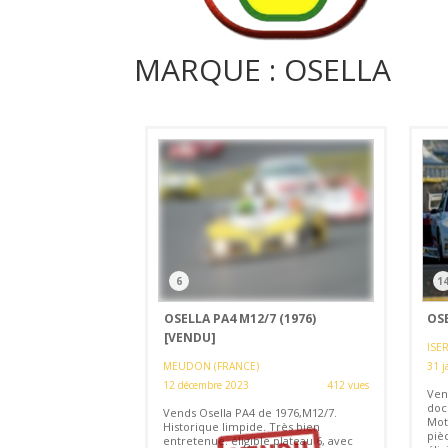
MARQUE : OSELLA
6
1
OSELLA PA4 M12/7 (1976)
OSE
[VENDU]
ISE
MEUDON (FRANCE)
31 j
12 décembre 2023
412 vues
Ven
doc
Vends Osella PA4 de 1976,M12/7.
Mot
Historique limpide. Très bien
piè
entretenue. éligible plateau 6, avec