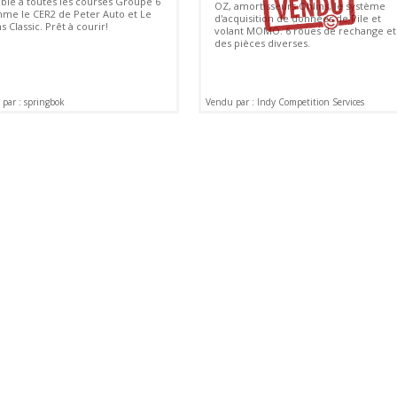
ible à toutes les courses Groupe 6
OZ, amortisseurs Ohlins, le système
me le CER2 de Peter Auto et Le
d'acquisition de données de Pile et
 Classic. Prêt à courir!
volant MOMO. 6 roues de rechange et
des pièces diverses.
par : springbok
Vendu par : Indy Competition Services