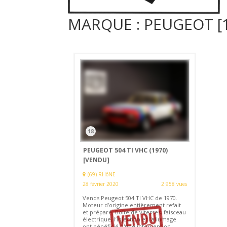
MARQUE : PEUGEOT [1
18
PEUGEOT 504 TI VHC (1970)
[VENDU]
(69) RHôNE
28 février 2020
2 958 vues
Vends Peugeot 504 TI VHC de 1970.
Moteur d’origine entièrement refait
et préparé. Boîte de vitesses, faisceau
électrique, l’injection et l’allumage
ont bénéficié d'une intervention