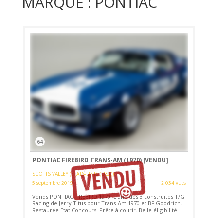
MARQUE : PONTIAC
64
PONTIAC FIREBIRD TRANS-AM (1970)
[VENDU]
SCOTTS VALLEY (ETATS-UNIS (USA))
5 septembre 2019
2 034 vues
Vends PONTIAC FIREBIRD 1970. L'une des 3 construites T/G
Racing de Jerry Titus pour Trans-Am 1970 et BF Goodrich.
Restaurée Etat Concours. Prête à courir. Belle éligibilité.