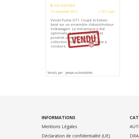
(33) GIRONDE
13 novembre 2017
1 201 vues
Vends Puma GT1. Coupé brésilien
basé sur un ensemble châssis/moteur
Volkswagen. La mécanique a été
optimisée. Il en très bon état et
possède une Carte Grise de
collection. Rare et très agréable à
conduire.
Vendu par : pessac-automobiles
INFORMATIONS
CAT
Mentions Légales
AUT
Déclaration de confidentialité (UE)
DRA