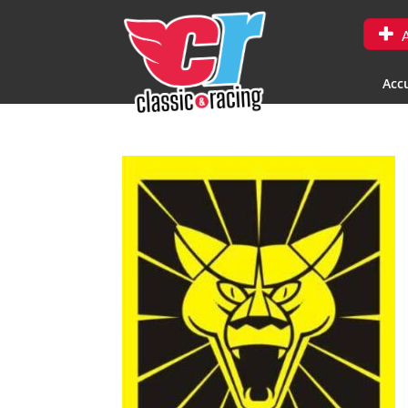
A
Accu