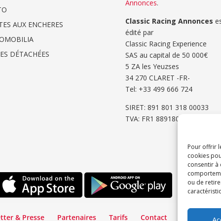
Annonces
.
TO
Classic Racing Annonces
es
TES AUX ENCHERES
édité par
OMOBILIA
Classic Racing Experience
CES DÉTACHÉES
SAS au capital de 50 000€
5 ZA les Yeuzses
34 270 CLARET -FR-
Tel: ‭+33 499 666 724‬
SIRET: 891 801 318 00033
TVA: FR1 8891801318
Pour offrir 
cookies pou
consentir à
comportement
ou de retire
caractéristi
tter & Presse
Partenaires
Tarifs
Contact
Espace Cli
Ac